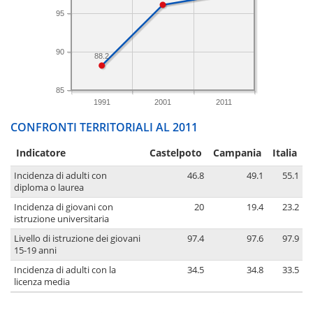
95
90
88.2
85
1991
2001
2011
CONFRONTI TERRITORIALI AL 2011
Indicatore
Castelpoto
Campania
Italia
Incidenza di adulti con
46.8
49.1
55.1
diploma o laurea
Incidenza di giovani con
20
19.4
23.2
istruzione universitaria
Livello di istruzione dei giovani
97.4
97.6
97.9
15-19 anni
Incidenza di adulti con la
34.5
34.8
33.5
licenza media