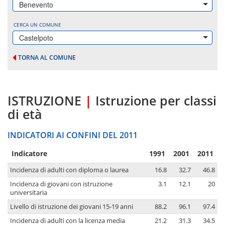
Benevento
CERCA UN COMUNE
Castelpoto
TORNA AL COMUNE
ISTRUZIONE
|
Istruzione per classi
di età
INDICATORI AI CONFINI DEL 2011
Indicatore
1991
2001
2011
Incidenza di adulti con diploma o laurea
16.8
32.7
46.8
Incidenza di giovani con istruzione
3.1
12.1
20
universitaria
Livello di istruzione dei giovani 15-19 anni
88.2
96.1
97.4
Incidenza di adulti con la licenza media
21.2
31.3
34.5