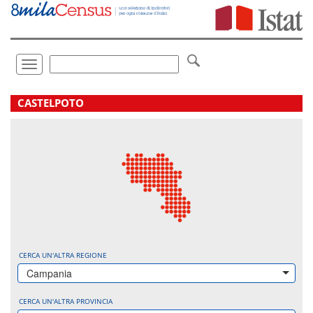
Vai
direttamente
a:
Contenuto
Ricerca
Toggle
navigation
.
CASTELPOTO
CERCA UN'ALTRA REGIONE
Campania
CERCA UN'ALTRA PROVINCIA