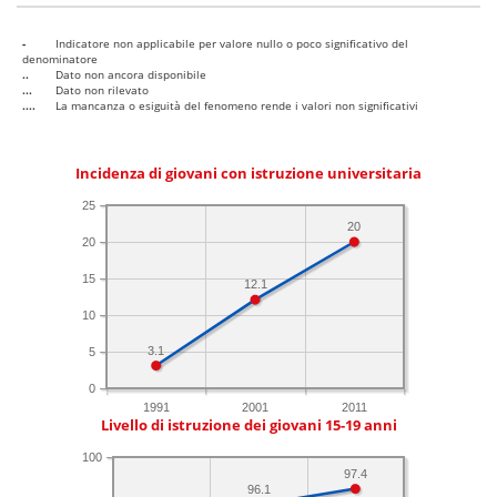
-
Indicatore non applicabile per valore nullo o poco significativo del
denominatore
..
Dato non ancora disponibile
...
Dato non rilevato
....
La mancanza o esiguità del fenomeno rende i valori non significativi
Incidenza di giovani con istruzione universitaria
25
20
20
15
12.1
10
3.1
5
0
1991
2001
2011
Livello di istruzione dei giovani 15-19 anni
100
97.4
96.1