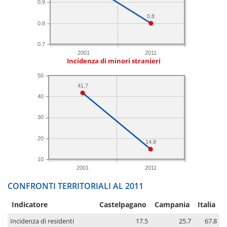
0.9
0.8
0.8
0.7
2001
2011
Incidenza di minori stranieri
50
41.7
40
30
20
14.8
10
2001
2011
CONFRONTI TERRITORIALI AL 2011
Indicatore
Castelpagano
Campania
Italia
Incidenza di residenti
17.5
25.7
67.8