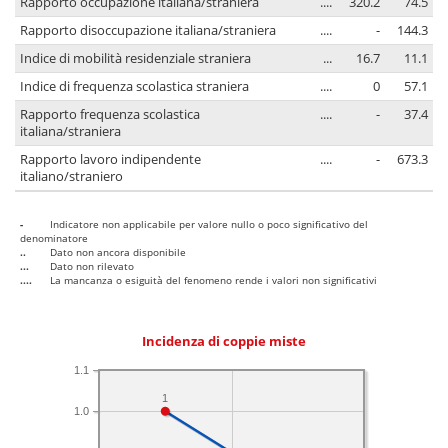
Rapporto occupazione italiana/straniera
....
320.2
74.5
Rapporto disoccupazione italiana/straniera
....
-
144.3
Indice di mobilità residenziale straniera
...
16.7
11.1
Indice di frequenza scolastica straniera
....
0
57.1
Rapporto frequenza scolastica
....
-
37.4
italiana/straniera
Rapporto lavoro indipendente
....
-
673.3
italiano/straniero
-
Indicatore non applicabile per valore nullo o poco significativo del
denominatore
..
Dato non ancora disponibile
...
Dato non rilevato
....
La mancanza o esiguità del fenomeno rende i valori non significativi
Incidenza di coppie miste
1.1
1
1.0