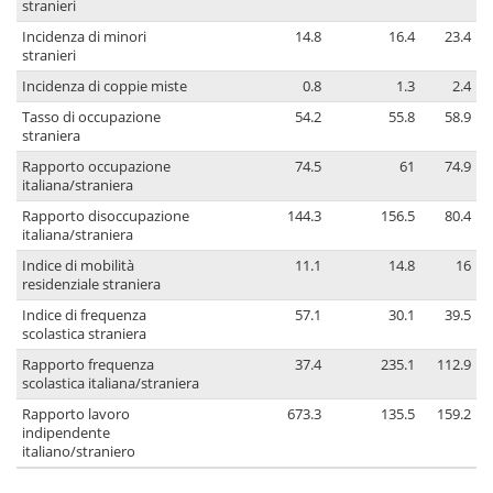
stranieri
Incidenza di minori
14.8
16.4
23.4
stranieri
Incidenza di coppie miste
0.8
1.3
2.4
Tasso di occupazione
54.2
55.8
58.9
straniera
Rapporto occupazione
74.5
61
74.9
italiana/straniera
Rapporto disoccupazione
144.3
156.5
80.4
italiana/straniera
Indice di mobilità
11.1
14.8
16
residenziale straniera
Indice di frequenza
57.1
30.1
39.5
scolastica straniera
Rapporto frequenza
37.4
235.1
112.9
scolastica italiana/straniera
Rapporto lavoro
673.3
135.5
159.2
indipendente
italiano/straniero