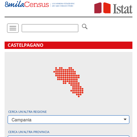
Vai
direttamente
a:
Contenuto
Ricerca
Toggle
navigation
.
CASTELPAGANO
CERCA UN'ALTRA REGIONE
Campania
CERCA UN'ALTRA PROVINCIA