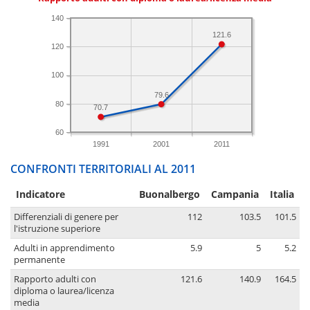
140
121.6
120
100
79.6
80
70.7
60
1991
2001
2011
CONFRONTI TERRITORIALI AL 2011
Indicatore
Buonalbergo
Campania
Italia
Differenziali di genere per
112
103.5
101.5
l'istruzione superiore
Adulti in apprendimento
5.9
5
5.2
permanente
Rapporto adulti con
121.6
140.9
164.5
diploma o laurea/licenza
media