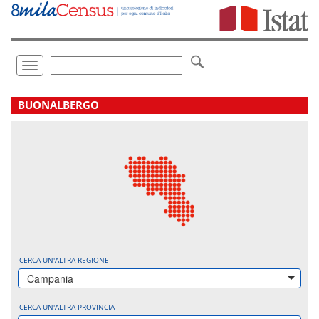
Vai
direttamente
a:
Contenuto
Ricerca
Toggle
navigation
.
BUONALBERGO
CERCA UN'ALTRA REGIONE
Campania
CERCA UN'ALTRA PROVINCIA