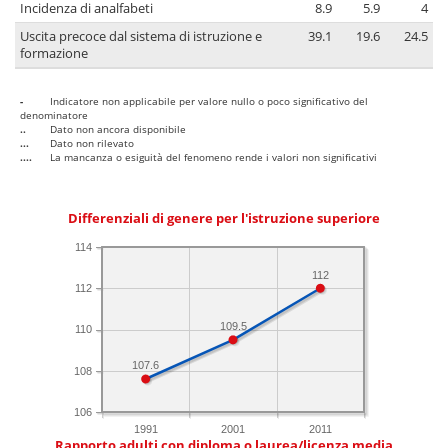
Incidenza di analfabeti
8.9
5.9
4
Uscita precoce dal sistema di istruzione e
39.1
19.6
24.5
formazione
-
Indicatore non applicabile per valore nullo o poco significativo del
denominatore
..
Dato non ancora disponibile
...
Dato non rilevato
....
La mancanza o esiguità del fenomeno rende i valori non significativi
Differenziali di genere per l'istruzione superiore
114
112
112
109.5
110
107.6
108
106
1991
2001
2011
Rapporto adulti con diploma o laurea/licenza media