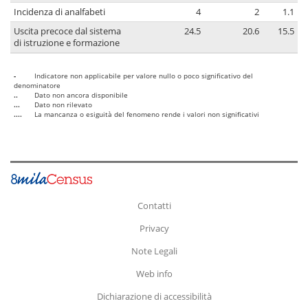
Incidenza di analfabeti
4
2
1.1
Uscita precoce dal sistema
24.5
20.6
15.5
di istruzione e formazione
-
Indicatore non applicabile per valore nullo o poco significativo del
denominatore
..
Dato non ancora disponibile
...
Dato non rilevato
....
La mancanza o esiguità del fenomeno rende i valori non significativi
Contatti
Privacy
Note Legali
Web info
Dichiarazione di accessibilità