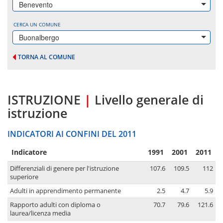
Benevento
CERCA UN COMUNE
Buonalbergo
TORNA AL COMUNE
ISTRUZIONE
|
Livello generale di
istruzione
INDICATORI AI CONFINI DEL 2011
Indicatore
1991
2001
2011
Differenziali di genere per l'istruzione
107.6
109.5
112
superiore
Adulti in apprendimento permanente
2.5
4.7
5.9
Rapporto adulti con diploma o
70.7
79.6
121.6
laurea/licenza media