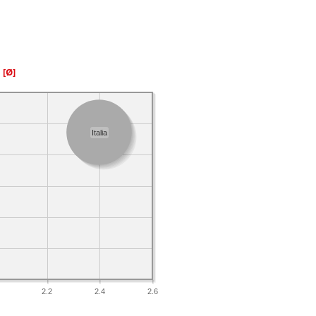
a
[Ø]
Italia
2.2
2.4
2.6