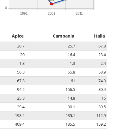
10
1991
2001
2011
Apice
Campania
Italia
26.7
25.7
67.8
20
16.4
23.4
1.3
1.3
2.4
56.3
55.8
58.9
67.3
61
74.9
94.2
156.5
80.4
25.8
14.8
16
29.4
30.1
39.5
198.4
235.1
112.9
409.4
135.5
159.2