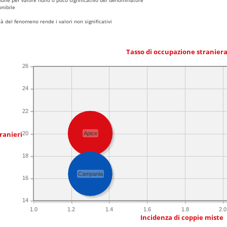
nibile
 del fenomeno rende i valori non significativi
Tasso di occupazione stranier
26
24
22
ranieri
20
Apice
18
Campania
16
14
1.0
1.2
1.4
1.6
1.8
2.0
Incidenza di coppie miste