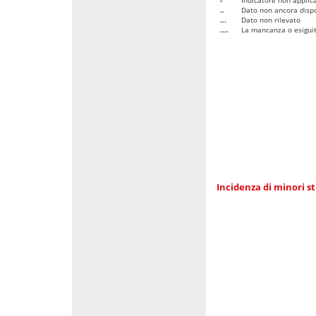
..
Dato non ancora dispo
...
Dato non rilevato
....
La mancanza o esiguità
Incidenza di minori st