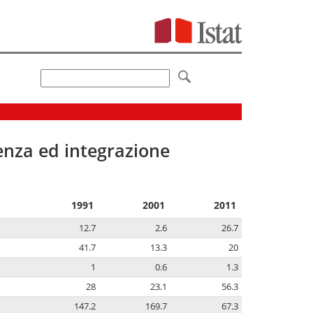
senza ed integrazione
1991
2001
2011
12.7
2.6
26.7
41.7
13.3
20
1
0.6
1.3
28
23.1
56.3
147.2
169.7
67.3