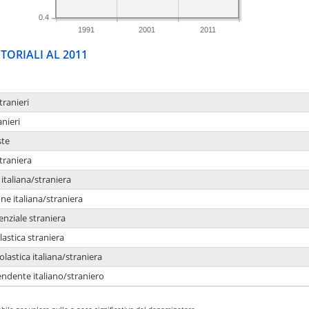
0.4
1991
2001
2011
TORIALI AL 2011
tranieri
anieri
ste
traniera
taliana/straniera
e italiana/straniera
enziale straniera
lastica straniera
lastica italiana/straniera
ndente italiano/straniero
bile per valore nullo o poco significativo del denominatore