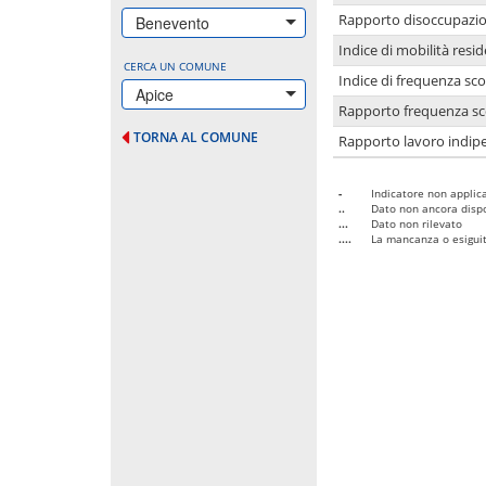
Rapporto disoccupazion
Benevento
Indice di mobilità resid
CERCA UN COMUNE
Indice di frequenza sco
Apice
Rapporto frequenza sco
TORNA AL COMUNE
Rapporto lavoro indipe
-
Indicatore non applica
..
Dato non ancora dispo
...
Dato non rilevato
....
La mancanza o esiguità