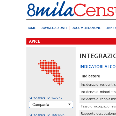
Vai
direttamente
a:
Contenuto
Ricerca
HOME
DOWNLOAD DATI
DOCUMENTAZIONE
LINKS 
.
APICE
INTEGRAZI
INDICATORI AI CO
Indicatore
Incidenza di residenti s
Incidenza di minori str
CERCA UN'ALTRA REGIONE
Incidenza di coppie mi
Campania
Tasso di occupazione s
Rapporto occupazione i
CERCA UN'ALTRA PROVINCIA