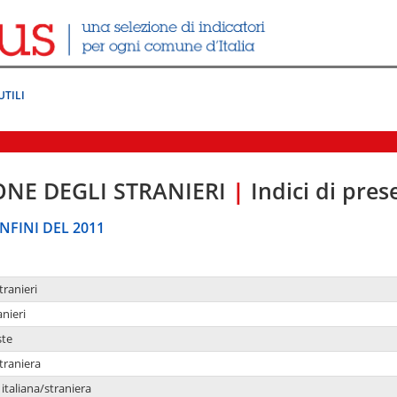
UTILI
ONE DEGLI STRANIERI
|
Indici di pre
NFINI DEL 2011
tranieri
anieri
ste
traniera
taliana/straniera