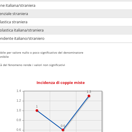
e italiana/straniera
enziale straniera
lastica straniera
lastica italiana/straniera
ndente italiano/straniero
bile per valore nullo o poco significativo del denominatore
nibile
 del fenomeno rende i valori non significativi
Incidenza di coppie miste
1.4
1.3
1.2
1
1.0
0.8
0.6
0.6