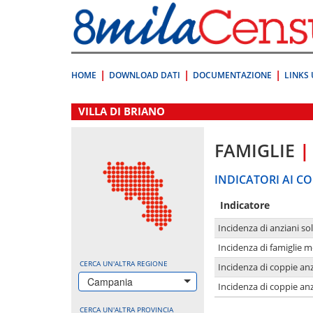
Vai
direttamente
a:
Contenuto
Ricerca
HOME
DOWNLOAD DATI
DOCUMENTAZIONE
LINKS 
.
VILLA DI BRIANO
FAMIGLIE
|
INDICATORI AI CO
Indicatore
Incidenza di anziani sol
Incidenza di famiglie 
CERCA UN'ALTRA REGIONE
Incidenza di coppie anz
Campania
Incidenza di coppie anz
CERCA UN'ALTRA PROVINCIA