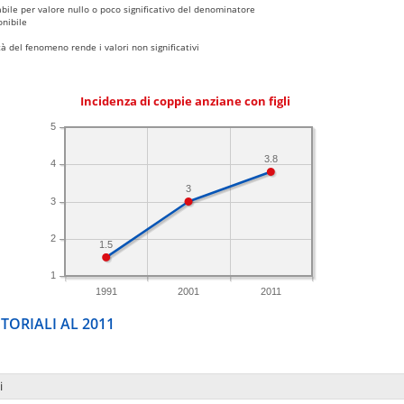
bile per valore nullo o poco significativo del denominatore
nibile
 del fenomeno rende i valori non significativi
Incidenza di coppie anziane con figli
5
3.8
4
3
3
2
1.5
1
1991
2001
2011
TORIALI AL 2011
i