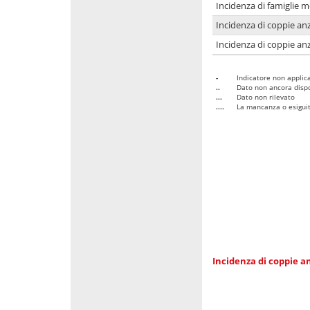
Incidenza di famiglie 
Incidenza di coppie anz
Incidenza di coppie anz
-
Indicatore non applica
..
Dato non ancora dispo
...
Dato non rilevato
....
La mancanza o esiguità
Incidenza di coppie an