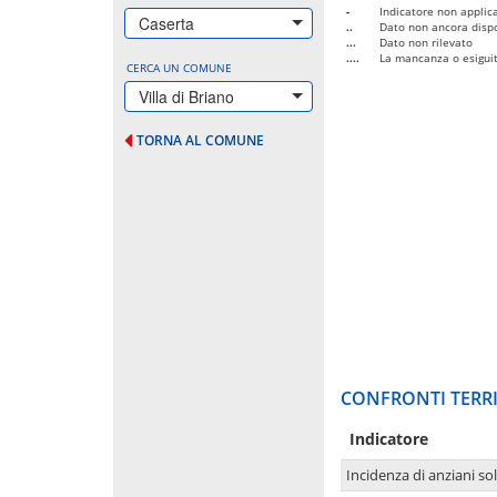
-
Indicatore non applica
Caserta
..
Dato non ancora dispo
...
Dato non rilevato
....
La mancanza o esiguità
CERCA UN COMUNE
Villa di Briano
TORNA AL COMUNE
CONFRONTI TERRI
Indicatore
Incidenza di anziani sol