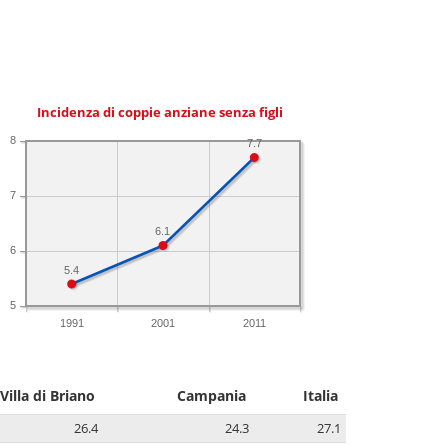
Incidenza di coppie anziane senza figli
8
7.7
7
6.1
6
5.4
5
1991
2001
2011
Villa di Briano
Campania
Italia
26.4
24.3
27.1