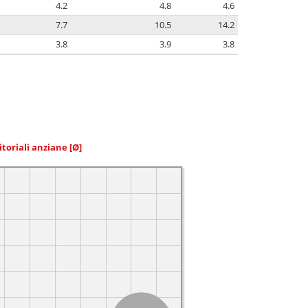
4.2
4.8
4.6
7.7
10.5
14.2
3.8
3.9
3.8
itoriali anziane
[Ø]