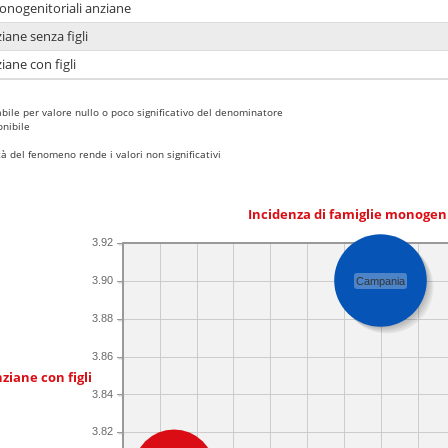
monogenitoriali anziane
iane senza figli
iane con figli
bile per valore nullo o poco significativo del denominatore
nibile
 del fenomeno rende i valori non significativi
Incidenza di famiglie monogen
3.92
3.90
Campania
3.88
3.86
ziane con figli
3.84
3.82