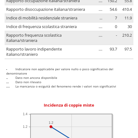
Rapporto occupazione italiana/straniera
....
150.2
55.8
Rapporto disoccupazione italiana/straniera
....
54.6
410.4
Indice di mobilità residenziale straniera
...
7
11.9
Indice di frequenza scolastica straniera
....
0
30
Rapporto frequenza scolastica
....
-
210.2
italiana/straniera
Rapporto lavoro indipendente
....
93.7
97.5
italiano/straniero
-
Indicatore non applicabile per valore nullo o poco significativo del
denominatore
..
Dato non ancora disponibile
...
Dato non rilevato
....
La mancanza o esiguità del fenomeno rende i valori non significativi
Incidenza di coppie miste
1.4
1.2
1.2