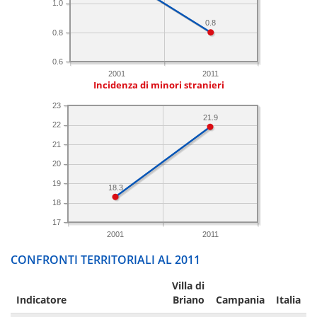
1.0
0.8
0.8
0.6
2001
2011
Incidenza di minori stranieri
23
21.9
22
21
20
19
18.3
18
17
2001
2011
CONFRONTI TERRITORIALI AL 2011
Villa di
Indicatore
Briano
Campania
Italia