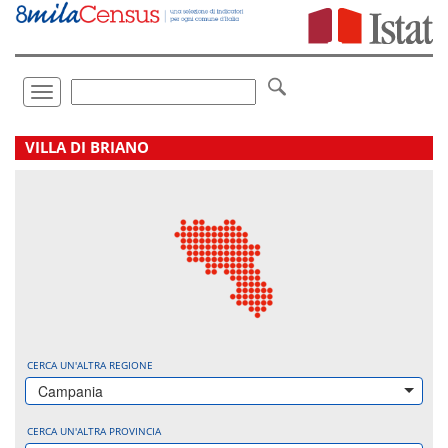
Vai
direttamente
a:
Contenuto
Ricerca
Toggle
navigation
.
VILLA DI BRIANO
CERCA UN'ALTRA REGIONE
Campania
CERCA UN'ALTRA PROVINCIA