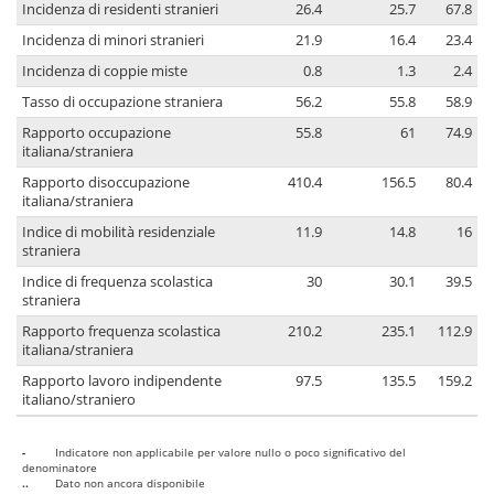
Incidenza di residenti stranieri
26.4
25.7
67.8
Incidenza di minori stranieri
21.9
16.4
23.4
Incidenza di coppie miste
0.8
1.3
2.4
Tasso di occupazione straniera
56.2
55.8
58.9
Rapporto occupazione
55.8
61
74.9
italiana/straniera
Rapporto disoccupazione
410.4
156.5
80.4
italiana/straniera
Indice di mobilità residenziale
11.9
14.8
16
straniera
Indice di frequenza scolastica
30
30.1
39.5
straniera
Rapporto frequenza scolastica
210.2
235.1
112.9
italiana/straniera
Rapporto lavoro indipendente
97.5
135.5
159.2
italiano/straniero
-
Indicatore non applicabile per valore nullo o poco significativo del
denominatore
..
Dato non ancora disponibile