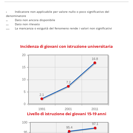
-
Indicatore non applicabile per valore nullo o poco significativo del
denominatore
..
Dato non ancora disponibile
...
Dato non rilevato
....
La mancanza o esiguità del fenomeno rende i valori non significativi
Incidenza di giovani con istruzione universitaria
20
16.8
15
10
7.2
5
2.1
0
1991
2001
2011
Livello di istruzione dei giovani 15-19 anni
100
97.1
95.4
95