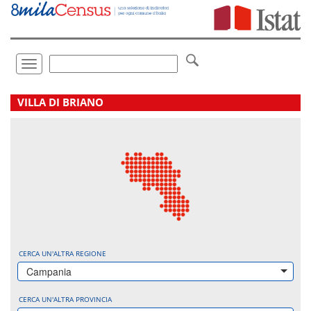
Vai
direttamente
a:
Contenuto
Ricerca
Toggle
navigation
.
VILLA DI BRIANO
CERCA UN'ALTRA REGIONE
Campania
CERCA UN'ALTRA PROVINCIA