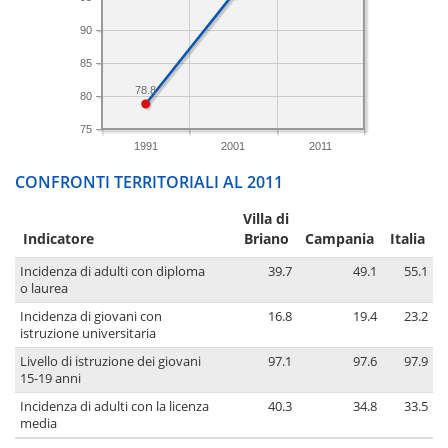
90
85
78.8
80
75
1991
2001
2011
CONFRONTI TERRITORIALI AL 2011
Villa di
Indicatore
Briano
Campania
Italia
Incidenza di adulti con diploma
39.7
49.1
55.1
o laurea
Incidenza di giovani con
16.8
19.4
23.2
istruzione universitaria
Livello di istruzione dei giovani
97.1
97.6
97.9
15-19 anni
Incidenza di adulti con la licenza
40.3
34.8
33.5
media