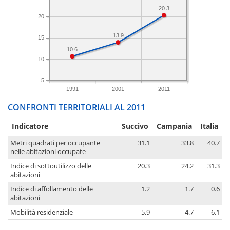
20.3
20
13.9
15
10.6
10
5
1991
2001
2011
CONFRONTI TERRITORIALI AL 2011
Indicatore
Succivo
Campania
Italia
Metri quadrati per occupante
31.1
33.8
40.7
nelle abitazioni occupate
Indice di sottoutilizzo delle
20.3
24.2
31.3
abitazioni
Indice di affollamento delle
1.2
1.7
0.6
abitazioni
Mobilità residenziale
5.9
4.7
6.1