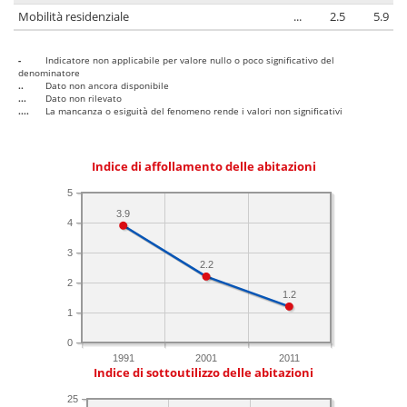
Mobilità residenziale
...
2.5
5.9
-
Indicatore non applicabile per valore nullo o poco significativo del
denominatore
..
Dato non ancora disponibile
...
Dato non rilevato
....
La mancanza o esiguità del fenomeno rende i valori non significativi
Indice di affollamento delle abitazioni
5
3.9
4
3
2.2
2
1.2
1
0
1991
2001
2011
Indice di sottoutilizzo delle abitazioni
25