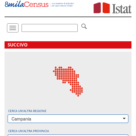
Vai
direttamente
a:
Contenuto
Ricerca
Toggle
navigation
.
SUCCIVO
CERCA UN'ALTRA REGIONE
Campania
CERCA UN'ALTRA PROVINCIA