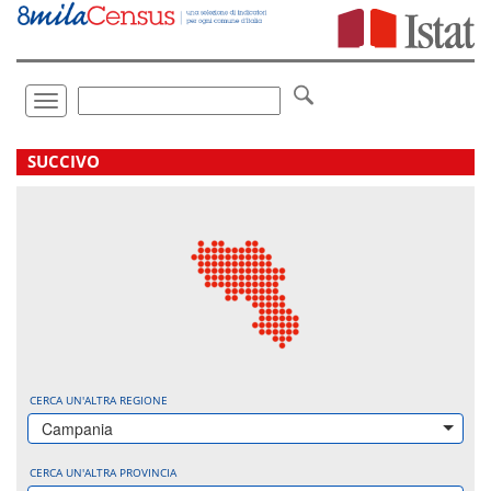
Vai
direttamente
a:
Contenuto
Ricerca
Toggle
navigation
.
SUCCIVO
CERCA UN'ALTRA REGIONE
Campania
CERCA UN'ALTRA PROVINCIA