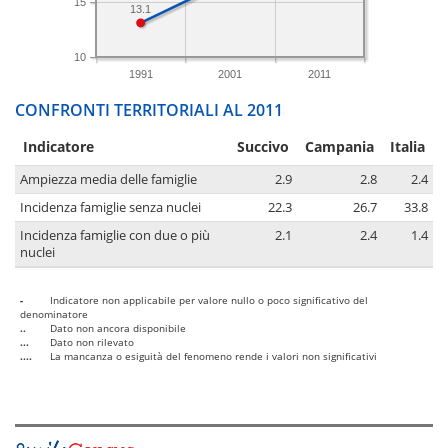
15
13.1
10
1991
2001
2011
CONFRONTI TERRITORIALI AL 2011
Indicatore
Succivo
Campania
Italia
Ampiezza media delle famiglie
2.9
2.8
2.4
Incidenza famiglie senza nuclei
22.3
26.7
33.8
Incidenza famiglie con due o più
2.1
2.4
1.4
nuclei
-
Indicatore non applicabile per valore nullo o poco significativo del
denominatore
..
Dato non ancora disponibile
...
Dato non rilevato
....
La mancanza o esiguità del fenomeno rende i valori non significativi