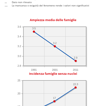
...
Dato non rilevato
....
La mancanza o esiguità del fenomeno rende i valori non significativi
Ampiezza media delle famiglie
3.6
3.5
3.4
3.2
3.2
3.0
2.9
2.8
1991
2001
2011
Incidenza famiglie senza nuclei
25
22.3
20
17