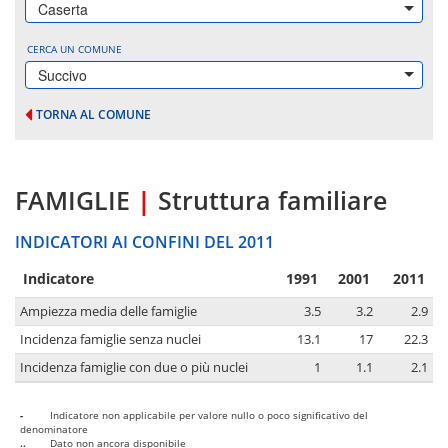
Caserta
CERCA UN COMUNE
Succivo
TORNA AL COMUNE
FAMIGLIE
|
Struttura familiare
INDICATORI AI CONFINI DEL 2011
Indicatore
1991
2001
2011
Ampiezza media delle famiglie
3.5
3.2
2.9
Incidenza famiglie senza nuclei
13.1
17
22.3
Incidenza famiglie con due o più nuclei
1
1.1
2.1
-
Indicatore non applicabile per valore nullo o poco significativo del
denominatore
..
Dato non ancora disponibile