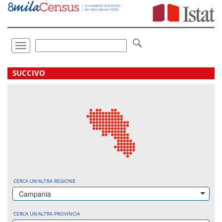
Vai
direttamente
a:
Contenuto
Ricerca
Toggle
navigation
.
SUCCIVO
CERCA UN'ALTRA REGIONE
Campania
CERCA UN'ALTRA PROVINCIA