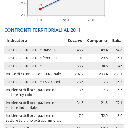
30
29
28
1991
2001
2011
CONFRONTI TERRITORIALI AL 2011
Indicatore
Succivo
Campania
Italia
Tasso di occupazione maschile
48.7
46.4
54.8
Tasso di occupazione femminile
19
23.8
36.1
Tasso di occupazione
33.7
34.6
45
Indice di ricambio occupazionale
207.2
290.4
298.1
Tasso di occupazione 15-29 anni
23.6
23
36.3
Incidenza dell'occupazione nel
3.5
7.3
5.5
settore agricolo
Incidenza dell'occupazione nel
34.5
21.5
27.1
settore industriale
Incidenza dell'occupazione nel
47.2
52.5
48.6
settore terziario extracommercio