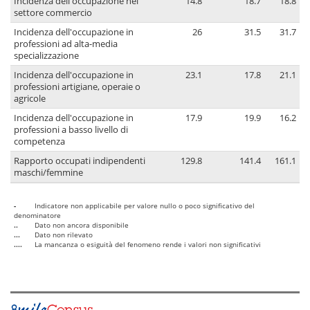
Incidenza dell'occupazione nel
14.8
18.7
18.8
settore commercio
Incidenza dell'occupazione in
26
31.5
31.7
professioni ad alta-media
specializzazione
Incidenza dell'occupazione in
23.1
17.8
21.1
professioni artigiane, operaie o
agricole
Incidenza dell'occupazione in
17.9
19.9
16.2
professioni a basso livello di
competenza
Rapporto occupati indipendenti
129.8
141.4
161.1
maschi/femmine
-
Indicatore non applicabile per valore nullo o poco significativo del
denominatore
..
Dato non ancora disponibile
...
Dato non rilevato
....
La mancanza o esiguità del fenomeno rende i valori non significativi