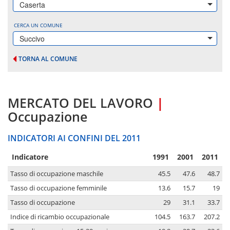
Caserta
CERCA UN COMUNE
Succivo
TORNA AL COMUNE
MERCATO DEL LAVORO
|
Occupazione
INDICATORI AI CONFINI DEL 2011
Indicatore
1991
2001
2011
Tasso di occupazione maschile
45.5
47.6
48.7
Tasso di occupazione femminile
13.6
15.7
19
Tasso di occupazione
29
31.1
33.7
Indice di ricambio occupazionale
104.5
163.7
207.2