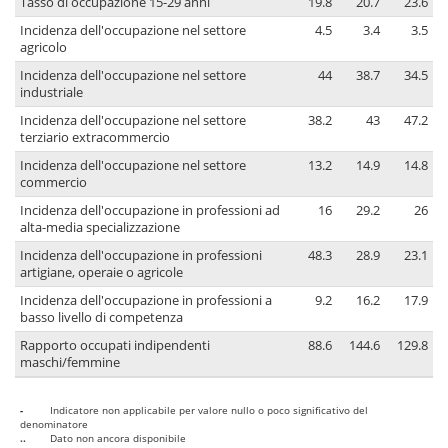
Tasso di occupazione 15-29 anni
19.8
20.7
23.6
Incidenza dell'occupazione nel settore
4.5
3.4
3.5
agricolo
Incidenza dell'occupazione nel settore
44
38.7
34.5
industriale
Incidenza dell'occupazione nel settore
38.2
43
47.2
terziario extracommercio
Incidenza dell'occupazione nel settore
13.2
14.9
14.8
commercio
Incidenza dell'occupazione in professioni ad
16
29.2
26
alta-media specializzazione
Incidenza dell'occupazione in professioni
48.3
28.9
23.1
artigiane, operaie o agricole
Incidenza dell'occupazione in professioni a
9.2
16.2
17.9
basso livello di competenza
Rapporto occupati indipendenti
88.6
144.6
129.8
maschi/femmine
-
Indicatore non applicabile per valore nullo o poco significativo del
denominatore
..
Dato non ancora disponibile