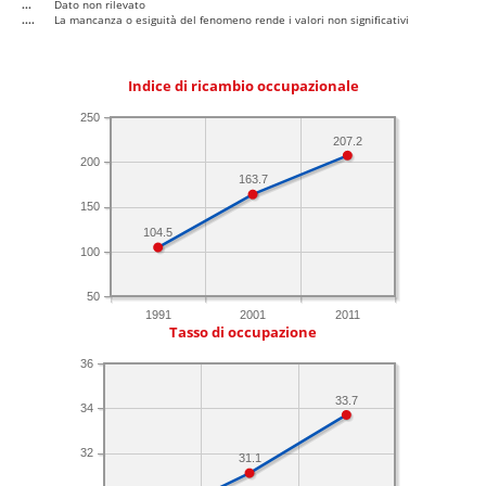
...
Dato non rilevato
....
La mancanza o esiguità del fenomeno rende i valori non significativi
Indice di ricambio occupazionale
250
207.2
200
163.7
150
104.5
100
50
1991
2001
2011
Tasso di occupazione
36
33.7
34
32
31.1