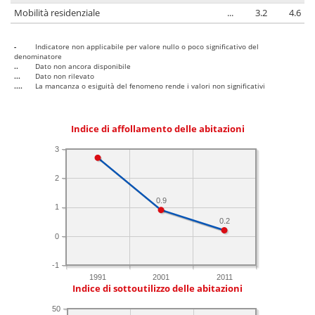
Mobilità residenziale
...
3.2
4.6
-
Indicatore non applicabile per valore nullo o poco significativo del
denominatore
..
Dato non ancora disponibile
...
Dato non rilevato
....
La mancanza o esiguità del fenomeno rende i valori non significativi
Indice di affollamento delle abitazioni
3
2
0.9
1
0.2
0
-1
1991
2001
2011
Indice di sottoutilizzo delle abitazioni
50