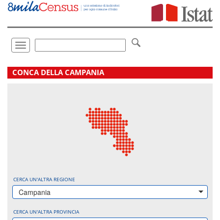
Vai
direttamente
a:
Contenuto
Ricerca
Toggle
navigation
.
CONCA DELLA CAMPANIA
CERCA UN'ALTRA REGIONE
Campania
CERCA UN'ALTRA PROVINCIA