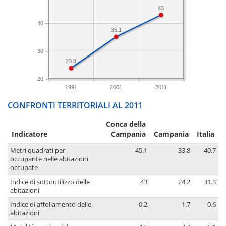
43
40
35.1
30
23.8
20
1991
2001
2011
CONFRONTI TERRITORIALI AL 2011
Conca della
Indicatore
Campania
Campania
Italia
Metri quadrati per
45.1
33.8
40.7
occupante nelle abitazioni
occupate
Indice di sottoutilizzo delle
43
24.2
31.3
abitazioni
Indice di affollamento delle
0.2
1.7
0.6
abitazioni