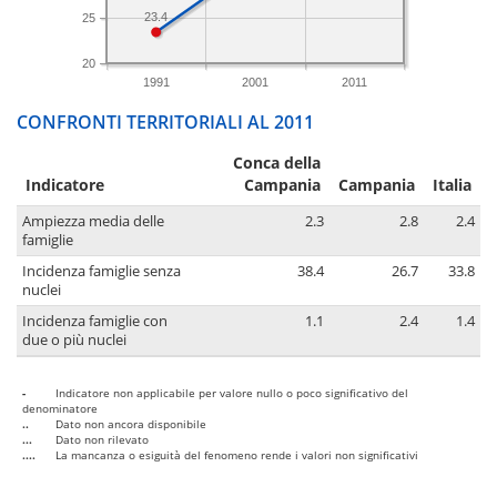
23.4
25
20
1991
2001
2011
CONFRONTI TERRITORIALI AL 2011
Conca della
Indicatore
Campania
Campania
Italia
Ampiezza media delle
2.3
2.8
2.4
famiglie
Incidenza famiglie senza
38.4
26.7
33.8
nuclei
Incidenza famiglie con
1.1
2.4
1.4
due o più nuclei
-
Indicatore non applicabile per valore nullo o poco significativo del
denominatore
..
Dato non ancora disponibile
...
Dato non rilevato
....
La mancanza o esiguità del fenomeno rende i valori non significativi