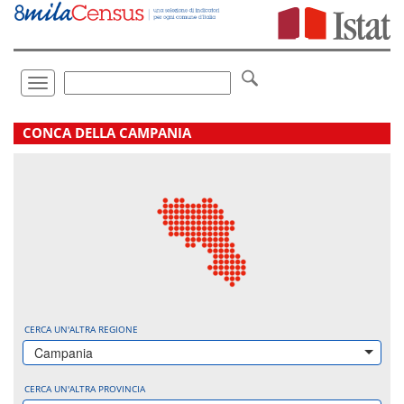
Vai
direttamente
a:
Contenuto
Ricerca
Toggle
navigation
.
CONCA DELLA CAMPANIA
CERCA UN'ALTRA REGIONE
Campania
CERCA UN'ALTRA PROVINCIA