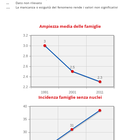
...
Dato non rilevato
....
La mancanza o esiguità del fenomeno rende i valori non significativi
Ampiezza media delle famiglie
3.2
3
3.0
2.8
2.6
2.5
2.4
2.3
2.2
1991
2001
2011
Incidenza famiglie senza nuclei
40
35
31
30