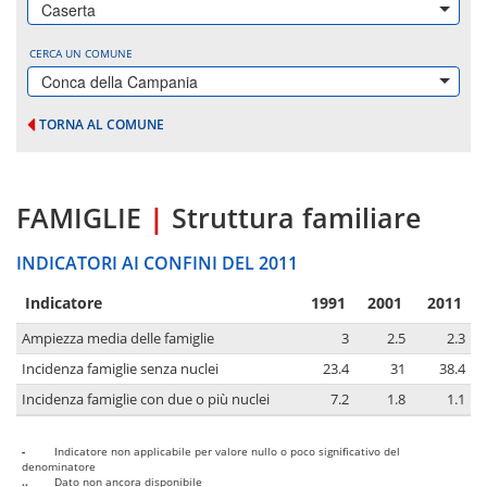
Caserta
CERCA UN COMUNE
Conca della Campania
TORNA AL COMUNE
FAMIGLIE
|
Struttura familiare
INDICATORI AI CONFINI DEL 2011
Indicatore
1991
2001
2011
Ampiezza media delle famiglie
3
2.5
2.3
Incidenza famiglie senza nuclei
23.4
31
38.4
Incidenza famiglie con due o più nuclei
7.2
1.8
1.1
-
Indicatore non applicabile per valore nullo o poco significativo del
denominatore
..
Dato non ancora disponibile