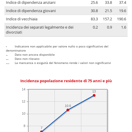
Indice di dipendenza anziani
25.6
33.8
37.4
Indice di dipendenza giovani
30.8
21.5
19.6
Indice di vecchiaia
83.3
157.2
190.6
Incidenza dei separati legalmente e dei
0.2
0.9
1.6
divorziati
-
Indicatore non applicabile per valore nullo o poco significativo del
denominatore
..
Dato non ancora disponibile
...
Dato non rilevato
....
La mancanza o esiguità del fenomeno rende i valori non significativi
Incidenza popolazione residente di 75 anni e più
14
13
12
10.6
10
8
7