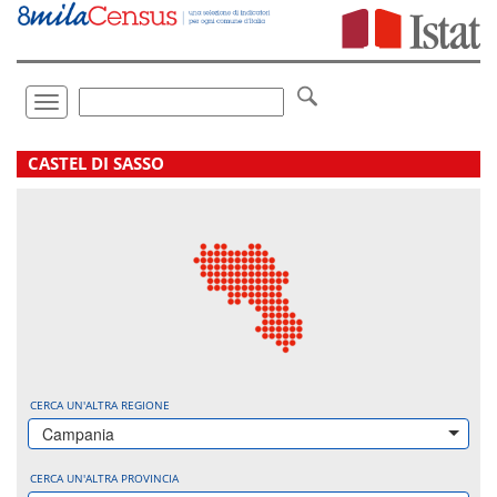
Vai
direttamente
a:
Contenuto
Ricerca
Toggle
navigation
.
CASTEL DI SASSO
CERCA UN'ALTRA REGIONE
Campania
CERCA UN'ALTRA PROVINCIA