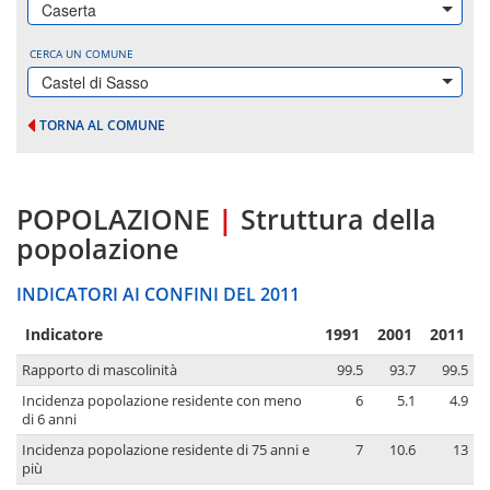
Caserta
CERCA UN COMUNE
Castel di Sasso
TORNA AL COMUNE
POPOLAZIONE
|
Struttura della
popolazione
INDICATORI AI CONFINI DEL 2011
Indicatore
1991
2001
2011
Rapporto di mascolinità
99.5
93.7
99.5
Incidenza popolazione residente con meno
6
5.1
4.9
di 6 anni
Incidenza popolazione residente di 75 anni e
7
10.6
13
più