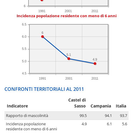
6
1991
2001
2011
Incidenza popolazione residente con meno di 6 anni
6.5
6
6.0
5.5
5.1
4.9
5.0
4.5
1991
2001
2011
CONFRONTI TERRITORIALI AL 2011
Castel di
Indicatore
Sasso
Campania
Italia
Rapporto di mascolinità
99.5
94.1
93.7
Incidenza popolazione
4.9
6.1
5.6
residente con meno di 6 anni