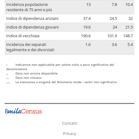
Incidenza popolazione
13
7.8
10.4
residente di 75 anni e più
Indice di dipendenza anziani
37.4
24.5
32
Indice di dipendenza giovani
19.6
24
21.5
Indice di vecchiaia
190.6
101.9
148.7
Incidenza dei separati
1.6
3.6
5.4
legalmente e dei divorziati
-
Indicatore non applicabile per valore nullo o poco significativo del
denominatore
..
Dato non ancora disponibile
...
Dato non rilevato
....
La mancanza o esiguità del fenomeno rende i valori non significativi
Contatti
Privacy