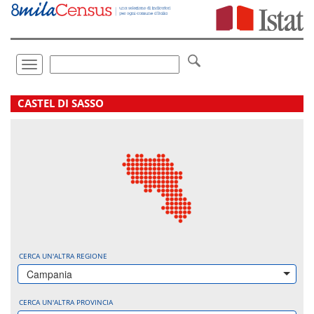
Vai
direttamente
a:
Contenuto
Ricerca
Toggle
navigation
.
CASTEL DI SASSO
CERCA UN'ALTRA REGIONE
Campania
CERCA UN'ALTRA PROVINCIA