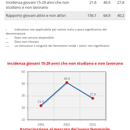
Incidenza giovani 15-29 anni che non
21.6
40.9
27.8
studiano e non lavorano
Rapporto giovani attivi e non attivi
156.1
64.9
40.2
-
Indicatore non applicabile per valore nullo o poco significativo del
denominatore
..
Dato non ancora disponibile
...
Dato non rilevato
....
La mancanza o esiguità del fenomeno rende i valori non significativi
Incidenza giovani 15-29 anni che non studiano e non lavorano
50
40.9
40
27.8
30
21.6
20
10
1991
2001
2011
Partecipazione al mercato del lavoro femminile