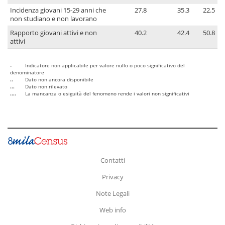
Incidenza giovani 15-29 anni che
27.8
35.3
22.5
non studiano e non lavorano
Rapporto giovani attivi e non
40.2
42.4
50.8
attivi
-
Indicatore non applicabile per valore nullo o poco significativo del
denominatore
..
Dato non ancora disponibile
...
Dato non rilevato
....
La mancanza o esiguità del fenomeno rende i valori non significativi
Contatti
Privacy
Note Legali
Web info