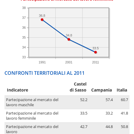
38
36.8
37
36
34.8
35
34
33.5
33
1991
2001
2011
CONFRONTI TERRITORIALI AL 2011
Castel
Indicatore
di Sasso
Campania
Italia
Partecipazione al mercato del
52.2
57.4
60.7
lavoro maschile
Partecipazione al mercato del
33.5
33.2
41.8
lavoro femminile
Partecipazione al mercato del
42.7
44.8
50.8
lavoro