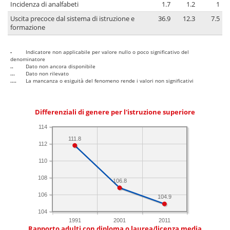
Incidenza di analfabeti
1.7
1.2
1
Uscita precoce dal sistema di istruzione e
36.9
12.3
7.5
formazione
-
Indicatore non applicabile per valore nullo o poco significativo del
denominatore
..
Dato non ancora disponibile
...
Dato non rilevato
....
La mancanza o esiguità del fenomeno rende i valori non significativi
Differenziali di genere per l'istruzione superiore
114
111.8
112
110
108
106.8
106
104.9
104
1991
2001
2011
Rapporto adulti con diploma o laurea/licenza media