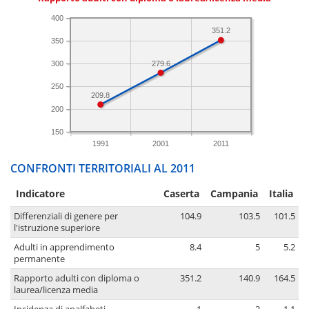
400
351.2
350
279.6
300
250
209.8
200
150
1991
2001
2011
CONFRONTI TERRITORIALI AL 2011
Indicatore
Caserta
Campania
Italia
Differenziali di genere per
104.9
103.5
101.5
l'istruzione superiore
Adulti in apprendimento
8.4
5
5.2
permanente
Rapporto adulti con diploma o
351.2
140.9
164.5
laurea/licenza media