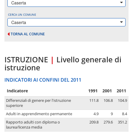
Caserta
CERCA UN COMUNE
Caserta
TORNA AL COMUNE
ISTRUZIONE
|
Livello generale di
istruzione
INDICATORI AI CONFINI DEL 2011
Indicatore
1991
2001
2011
Differenziali di genere per l'istruzione
111.8
106.8
104.9
superiore
Adulti in apprendimento permanente
4.9
9
8.4
Rapporto adulti con diploma o
209.8
279.6
351.2
laurea/licenza media