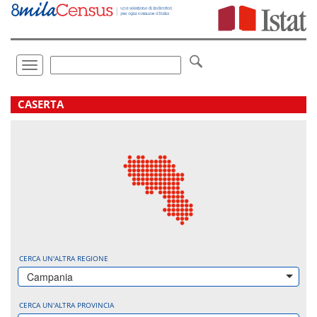
Vai
direttamente
a:
Contenuto
Ricerca
Toggle
navigation
.
CASERTA
CERCA UN'ALTRA REGIONE
Campania
CERCA UN'ALTRA PROVINCIA