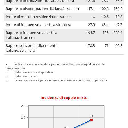
Rapporto occupazione italiana/straniera
121.6
78.7
56.6
Rapporto disoccupazione italiana/straniera
47.1
100.3
159.2
Indice di mobilità residenziale straniera
...
10.6
12.8
Indice di frequenza scolastica straniera
27.3
65.4
47.7
Rapporto frequenza scolastica
194.7
125
228.4
italiana/straniera
Rapporto lavoro indipendente
178.3
71
60.8
italiano/straniero
-
Indicatore non applicabile per valore nullo o poco significativo del
denominatore
..
Dato non ancora disponibile
...
Dato non rilevato
....
La mancanza o esiguità del fenomeno rende i valori non significativi
Incidenza di coppie miste
2.0
1.4
1.5
0.9