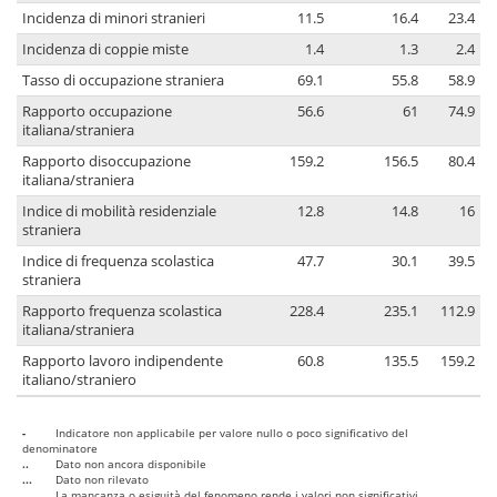
Incidenza di minori stranieri
11.5
16.4
23.4
Incidenza di coppie miste
1.4
1.3
2.4
Tasso di occupazione straniera
69.1
55.8
58.9
Rapporto occupazione
56.6
61
74.9
italiana/straniera
Rapporto disoccupazione
159.2
156.5
80.4
italiana/straniera
Indice di mobilità residenziale
12.8
14.8
16
straniera
Indice di frequenza scolastica
47.7
30.1
39.5
straniera
Rapporto frequenza scolastica
228.4
235.1
112.9
italiana/straniera
Rapporto lavoro indipendente
60.8
135.5
159.2
italiano/straniero
-
Indicatore non applicabile per valore nullo o poco significativo del
denominatore
..
Dato non ancora disponibile
...
Dato non rilevato
....
La mancanza o esiguità del fenomeno rende i valori non significativi