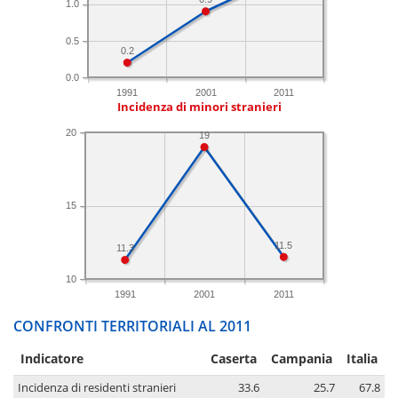
1.0
0.5
0.2
0.0
1991
2001
2011
Incidenza di minori stranieri
20
19
15
11.5
11.3
10
1991
2001
2011
CONFRONTI TERRITORIALI AL 2011
Indicatore
Caserta
Campania
Italia
Incidenza di residenti stranieri
33.6
25.7
67.8