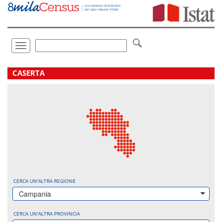
Vai
direttamente
a:
Contenuto
Ricerca
Toggle
navigation
.
CASERTA
CERCA UN'ALTRA REGIONE
Campania
CERCA UN'ALTRA PROVINCIA