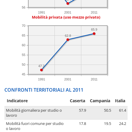
56
1991
2001
2011
Mobilità privata (uso mezzo privato)
70
65.9
65
62.8
60
55
50
47.2
45
1991
2001
2011
CONFRONTI TERRITORIALI AL 2011
Indicatore
Caserta
Campania
Italia
Mobilità giornaliera per studio o
57.9
50.5
61.4
lavoro
Mobilità fuori comune per studio
17.8
19.5
24.2
o lavoro