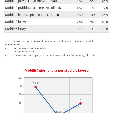
Mobilità privata (uso mezzo privato)
47.2
62.8
65.9
Mobilità pubblica (uso mezzo collettivo)
13.2
7.8
7.6
Mobilità lenta (a piedi o in bicicletta)
30.9
23.5
25.9
Mobilità breve
75.8
79.8
82.6
Mobilità lunga
7.1
3.5
5.8
-
Indicatore non applicabile per valore nullo o poco significativo del
denominatore
..
Dato non ancora disponibile
...
Dato non rilevato
....
La mancanza o esiguità del fenomeno rende i valori non significativi
Mobilità giornaliera per studio o lavoro
61
59.9
60
59
57.9
58
57
56.4