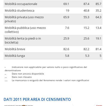
Mobilità occupazionale
69.1
87.4
85.7
Mobilità studentesca
19
40.8
35.2
Mobilità privata (uso mezzo
65.9
55.3
64.3
privato)
Mobilità pubblica (uso mezzo
7.6
15.2
13.4
collettivo)
Mobilità lenta (a piedi o in
25.9
25.6
19.1
bicicletta)
Mobilità breve
82.6
82.2
81.4
Mobilità lunga
5.8
5.3
5
-
Indicatore non applicabile per valore nullo o poco significativo del
denominatore
..
Dato non ancora disponibile
...
Dato non rilevato
....
La mancanza o esiguità del fenomeno rende i valori non significativi
DATI 2011 PER AREA DI CENSIMENTO