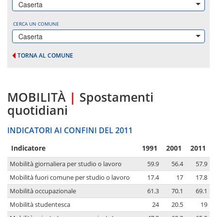
Caserta
CERCA UN COMUNE
Caserta
TORNA AL COMUNE
MOBILITÀ
|
Spostamenti
quotidiani
INDICATORI AI CONFINI DEL 2011
Indicatore
1991
2001
2011
Mobilità giornaliera per studio o lavoro
59.9
56.4
57.9
Mobilità fuori comune per studio o lavoro
17.4
17
17.8
Mobilità occupazionale
61.3
70.1
69.1
Mobilità studentesca
24
20.5
19