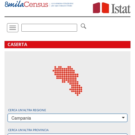
Vai
direttamente
a:
Contenuto
Ricerca
Toggle
navigation
.
CASERTA
CERCA UN'ALTRA REGIONE
Campania
CERCA UN'ALTRA PROVINCIA