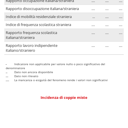
Rapporto occupazione italiana/straniera
....
....
....
Rapporto disoccupazione italiana/straniera
....
....
....
Indice di mobilità residenziale straniera
...
....
....
Indice di frequenza scolastica straniera
....
....
....
Rapporto frequenza scolastica
....
....
....
italiana/straniera
Rapporto lavoro indipendente
....
....
....
italiano/straniero
-
Indicatore non applicabile per valore nullo o poco significativo del
denominatore
..
Dato non ancora disponibile
...
Dato non rilevato
....
La mancanza o esiguità del fenomeno rende i valori non significativi
Incidenza di coppie miste