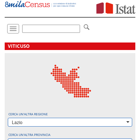
Vai
direttamente
a:
Contenuto
Ricerca
Toggle
navigation
.
VITICUSO
CERCA UN'ALTRA REGIONE
Lazio
CERCA UN'ALTRA PROVINCIA