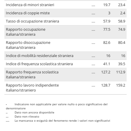
Incidenza di minori stranieri
....
19.7
23.4
Incidenza di coppie miste
....
3
2.4
Tasso di occupazione straniera
....
57.9
58.9
Rapporto occupazione
....
77.5
74.9
italiana/straniera
Rapporto disoccupazione
....
82.6
80.4
italiana/straniera
Indice di mobilità residenziale straniera
....
16
16
Indice di frequenza scolastica straniera
....
41.1
39.5
Rapporto frequenza scolastica
....
127.2
112.9
italiana/straniera
Rapporto lavoro indipendente
....
128.7
159.2
italiano/straniero
-
Indicatore non applicabile per valore nullo o poco significativo del
denominatore
..
Dato non ancora disponibile
...
Dato non rilevato
....
La mancanza o esiguità del fenomeno rende i valori non significativi