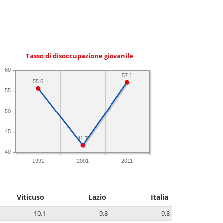
Tasso di disoccupazione giovanile
60
57.1
55.6
55
50
45
41.7
40
1991
2001
2011
Viticuso
Lazio
Italia
10.1
9.8
9.8