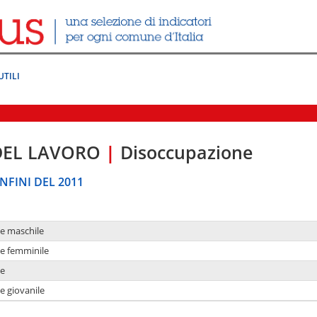
UTILI
DEL LAVORO
|
Disoccupazione
NFINI DEL 2011
ne maschile
ne femminile
ne
e giovanile