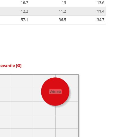
16.7
13
13.6
12.2
11.2
11.4
57.1
36.5
34.7
iovanile
[Ø]
Viticuso