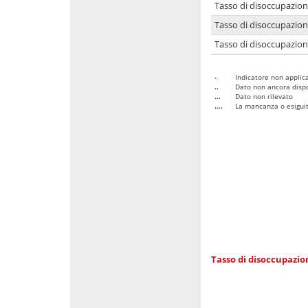
Tasso di disoccupazio
Tasso di disoccupazio
Tasso di disoccupazion
-
Indicatore non applica
..
Dato non ancora dispo
...
Dato non rilevato
....
La mancanza o esiguità
Tasso di disoccupazi