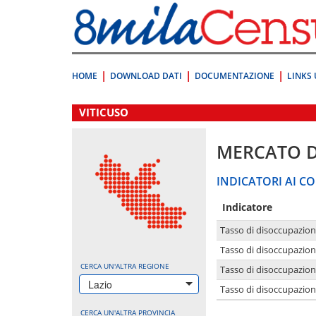
Vai
direttamente
a:
Contenuto
Ricerca
HOME
DOWNLOAD DATI
DOCUMENTAZIONE
LINKS 
.
VITICUSO
MERCATO 
INDICATORI AI CO
Indicatore
Tasso di disoccupazio
Tasso di disoccupazio
CERCA UN'ALTRA REGIONE
Tasso di disoccupazio
Lazio
Tasso di disoccupazion
CERCA UN'ALTRA PROVINCIA