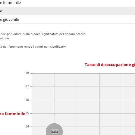
ne femminile
ne
e giovanile
bile per valore nullo o poco significativo del denominatore
nibile
 del fenomeno rende i valori non significativi
Tasso di disoccupazione g
18
17
16
one femminile
15
14
Italia