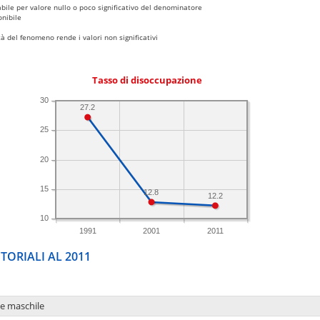
bile per valore nullo o poco significativo del denominatore
nibile
 del fenomeno rende i valori non significativi
Tasso di disoccupazione
30
27.2
25
20
15
12.8
12.2
10
1991
2001
2011
TORIALI AL 2011
ne maschile