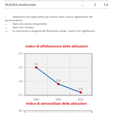
Mobilità residenziale
...
2
5.4
-
Indicatore non applicabile per valore nullo o poco significativo del
denominatore
..
Dato non ancora disponibile
...
Dato non rilevato
....
La mancanza o esiguità del fenomeno rende i valori non significativi
Indice di affollamento delle abitazioni
2.0
1.5
1.5
0.9
1.0
0.6
0.5
1991
2001
2011
Indice di sottoutilizzo delle abitazioni
40