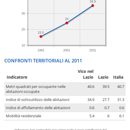
34.9
30
24
20
15.5
10
1991
2001
2011
CONFRONTI TERRITORIALI AL 2011
Vico nel
Indicatore
Lazio
Lazio
Italia
Metri quadrati per occupante nelle
40.6
39.5
40.7
abitazioni occupate
Indice di sottoutilizzo delle abitazioni
34.9
27.7
31.3
Indice di affollamento delle abitazioni
0.6
0.7
0.6
Mobilità residenziale
5.4
6
6.1
-
Indicatore non applicabile per valore nullo o poco significativo del