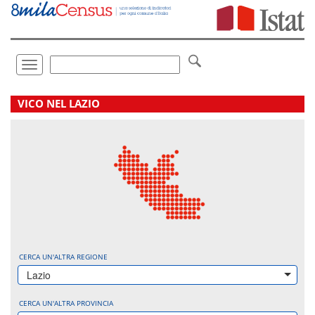
Vai
direttamente
a:
Contenuto
Ricerca
Toggle
navigation
.
VICO NEL LAZIO
CERCA UN'ALTRA REGIONE
Lazio
CERCA UN'ALTRA PROVINCIA