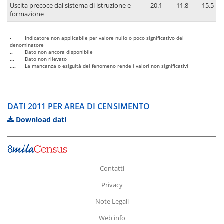
Uscita precoce dal sistema di istruzione e
20.1
11.8
15.5
formazione
-
Indicatore non applicabile per valore nullo o poco significativo del
denominatore
..
Dato non ancora disponibile
...
Dato non rilevato
....
La mancanza o esiguità del fenomeno rende i valori non significativi
DATI 2011 PER AREA DI CENSIMENTO
Download dati
Contatti
Privacy
Note Legali
Web info