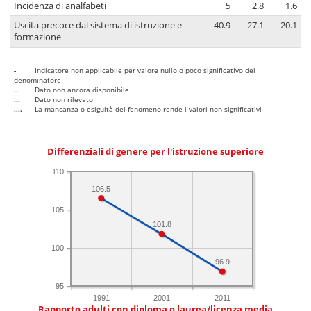
Incidenza di analfabeti
5
2.8
1.6
Uscita precoce dal sistema di istruzione e
40.9
27.1
20.1
formazione
-
Indicatore non applicabile per valore nullo o poco significativo del
denominatore
..
Dato non ancora disponibile
...
Dato non rilevato
....
La mancanza o esiguità del fenomeno rende i valori non significativi
Differenziali di genere per l'istruzione superiore
110
106.5
105
101.8
100
96.9
95
1991
2001
2011
Rapporto adulti con diploma o laurea/licenza media