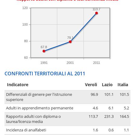
120
113.7
100
79.1
80
67.8
60
1991
2001
2011
CONFRONTI TERRITORIALI AL 2011
Indicatore
Veroli
Lazio
Italia
Differenziali di genere per l'istruzione
96.9
101.1
101.5
superiore
Adulti in apprendimento permanente
4.6
6.1
5.2
Rapporto adulti con diploma o
113.7
231.3
164.5
laurea/licenza media
Incidenza di analfabeti
1.6
0.6
1.1