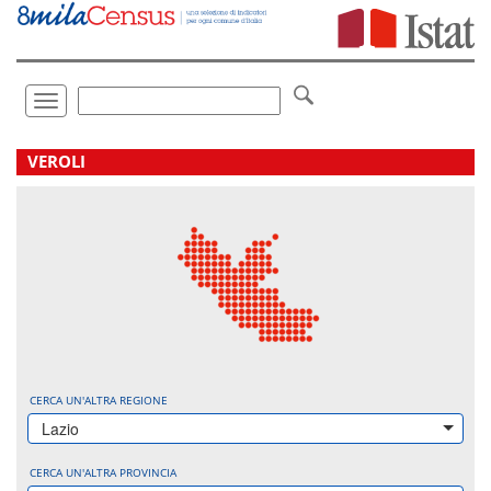
Vai
direttamente
a:
Contenuto
Ricerca
Toggle
navigation
.
VEROLI
CERCA UN'ALTRA REGIONE
Lazio
CERCA UN'ALTRA PROVINCIA