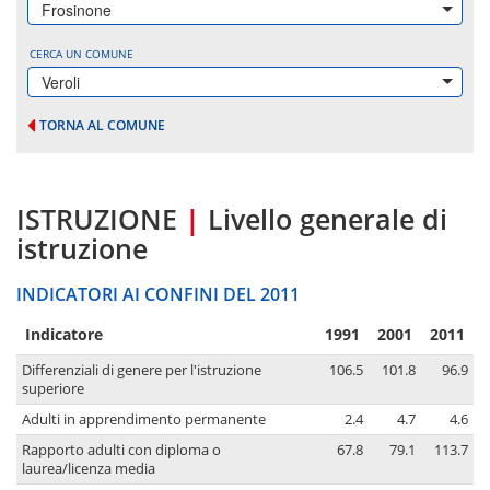
Frosinone
CERCA UN COMUNE
Veroli
TORNA AL COMUNE
ISTRUZIONE
|
Livello generale di
istruzione
INDICATORI AI CONFINI DEL 2011
Indicatore
1991
2001
2011
Differenziali di genere per l'istruzione
106.5
101.8
96.9
superiore
Adulti in apprendimento permanente
2.4
4.7
4.6
Rapporto adulti con diploma o
67.8
79.1
113.7
laurea/licenza media