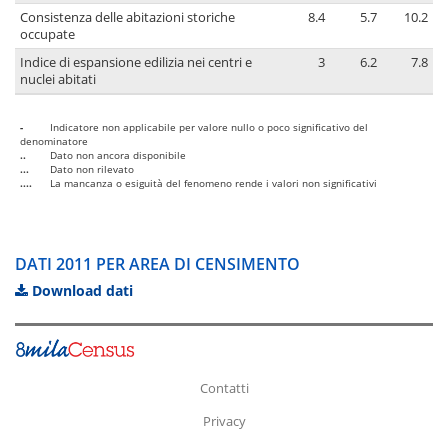
Consistenza delle abitazioni storiche
8.4
5.7
10.2
occupate
Indice di espansione edilizia nei centri e
3
6.2
7.8
nuclei abitati
-
Indicatore non applicabile per valore nullo o poco significativo del
denominatore
..
Dato non ancora disponibile
...
Dato non rilevato
....
La mancanza o esiguità del fenomeno rende i valori non significativi
DATI 2011 PER AREA DI CENSIMENTO
Download dati
Contatti
Privacy