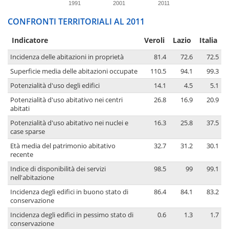
1991
2001
2011
CONFRONTI TERRITORIALI AL 2011
Indicatore
Veroli
Lazio
Italia
Incidenza delle abitazioni in proprietà
81.4
72.6
72.5
Superficie media delle abitazioni occupate
110.5
94.1
99.3
Potenzialità d'uso degli edifici
14.1
4.5
5.1
Potenzialità d'uso abitativo nei centri
26.8
16.9
20.9
abitati
Potenzialità d'uso abitativo nei nuclei e
16.3
25.8
37.5
case sparse
Età media del patrimonio abitativo
32.7
31.2
30.1
recente
Indice di disponibilità dei servizi
98.5
99
99.1
nell'abitazione
Incidenza degli edifici in buono stato di
86.4
84.1
83.2
conservazione
Incidenza degli edifici in pessimo stato di
0.6
1.3
1.7
conservazione