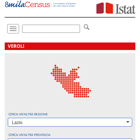
Vai
direttamente
a:
Contenuto
Ricerca
Toggle
navigation
.
VEROLI
CERCA UN'ALTRA REGIONE
Lazio
CERCA UN'ALTRA PROVINCIA