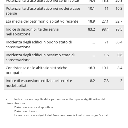
Potenzialità d'uso abitativo nei centri abitati
14.4
13.8
26.8
Potenzialità d'uso abitativo nei nuclei e case
10.1
11
16.3
sparse
Età media del patrimonio abitativo recente
18.9
27.1
32.7
Indice di disponibilità dei servizi
83.2
98.4
98.5
nell'abitazione
Incidenza degli edifici in buono stato di
...
71
86.4
conservazione
Incidenza degli edifici in pessimo stato di
...
1.6
0.6
conservazione
Consistenza delle abitazioni storiche
16.3
10.1
8.4
occupate
Indice di espansione edilizia nei centri e
8.2
7.8
3
nuclei abitati
-
Indicatore non applicabile per valore nullo o poco significativo del
denominatore
..
Dato non ancora disponibile
...
Dato non rilevato
....
La mancanza o esiguità del fenomeno rende i valori non significativi