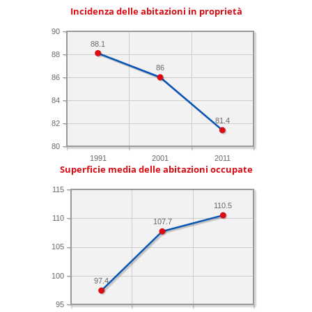
Incidenza delle abitazioni in proprietà
90
88.1
88
86
86
84
81.4
82
80
1991
2001
2011
Superficie media delle abitazioni occupate
115
110.5
110
107.7
105
100
97.4
95