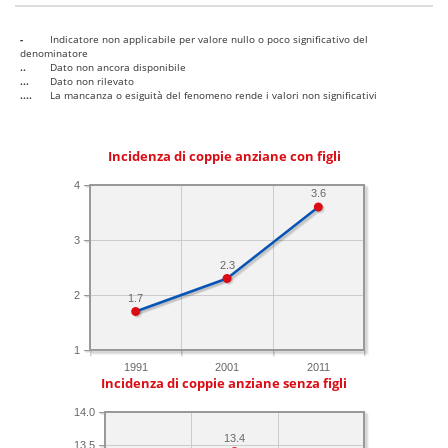
-
Indicatore non applicabile per valore nullo o poco significativo del
denominatore
..
Dato non ancora disponibile
...
Dato non rilevato
....
La mancanza o esiguità del fenomeno rende i valori non significativi
Incidenza di coppie anziane con figli
4
3.6
3
2.3
2
1.7
1
1991
2001
2011
Incidenza di coppie anziane senza figli
14.0
13.4
13.5