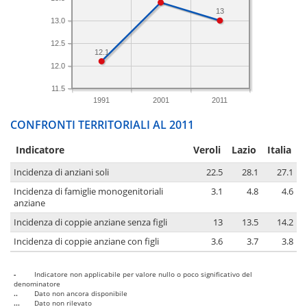
13
13.0
12.5
12.1
12.0
11.5
1991
2001
2011
CONFRONTI TERRITORIALI AL 2011
Indicatore
Veroli
Lazio
Italia
Incidenza di anziani soli
22.5
28.1
27.1
Incidenza di famiglie monogenitoriali
3.1
4.8
4.6
anziane
Incidenza di coppie anziane senza figli
13
13.5
14.2
Incidenza di coppie anziane con figli
3.6
3.7
3.8
-
Indicatore non applicabile per valore nullo o poco significativo del
denominatore
..
Dato non ancora disponibile
...
Dato non rilevato