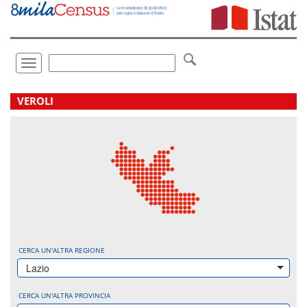
Vai
direttamente
a:
Contenuto
Ricerca
Toggle
navigation
.
VEROLI
CERCA UN'ALTRA REGIONE
Lazio
CERCA UN'ALTRA PROVINCIA