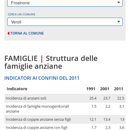
Frosinone
CERCA UN COMUNE
Veroli
TORNA AL COMUNE
FAMIGLIE
|
Struttura delle
famiglie anziane
INDICATORI AI CONFINI DEL 2011
Indicatore
1991
2001
2011
Incidenza di anziani soli
25.4
23.7
22.5
Incidenza di famiglie monogenitoriali
1.5
2.2
3.1
anziane
Incidenza di coppie anziane senza figli
12.1
13.4
13
Incidenza di coppie anziane con figli
1.7
2.3
3.6