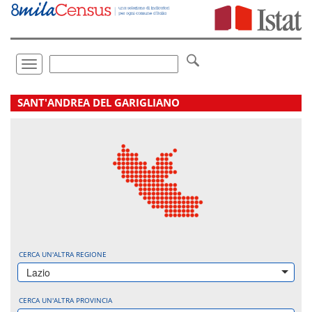
Vai
direttamente
a:
Contenuto
Ricerca
Toggle
navigation
.
SANT'ANDREA DEL GARIGLIANO
CERCA UN'ALTRA REGIONE
Lazio
CERCA UN'ALTRA PROVINCIA