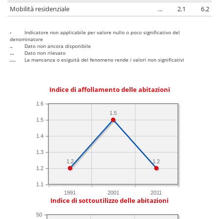
Mobilità residenziale
...
2.1
6.2
-
Indicatore non applicabile per valore nullo o poco significativo del
denominatore
..
Dato non ancora disponibile
...
Dato non rilevato
....
La mancanza o esiguità del fenomeno rende i valori non significativi
Indice di affollamento delle abitazioni
1.6
1.5
1.5
1.4
1.3
1.2
1.2
1.2
1.1
1991
2001
2011
Indice di sottoutilizzo delle abitazioni
50