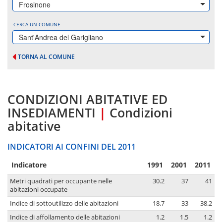
Frosinone
CERCA UN COMUNE
Sant'Andrea del Garigliano
TORNA AL COMUNE
CONDIZIONI ABITATIVE ED
INSEDIAMENTI
|
Condizioni
abitative
INDICATORI AI CONFINI DEL 2011
Indicatore
1991
2001
2011
Metri quadrati per occupante nelle
30.2
37
41
abitazioni occupate
Indice di sottoutilizzo delle abitazioni
18.7
33
38.2
Indice di affollamento delle abitazioni
1.2
1.5
1.2