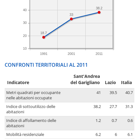
38.2
40
33
30
18.7
20
10
1991
2001
2011
CONFRONTI TERRITORIALI AL 2011
Sant'Andrea
Indicatore
del Garigliano
Lazio
Italia
Metri quadrati per occupante
41
39.5
40.7
nelle abitazioni occupate
Indice di sottoutilizzo delle
38.2
27.7
31.3
abitazioni
Indice di affollamento delle
1.2
0.7
0.6
abitazioni
Mobilità residenziale
6.2
6
6.1