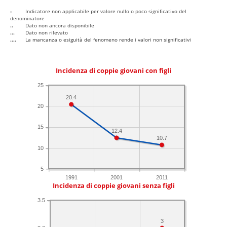
-
Indicatore non applicabile per valore nullo o poco significativo del
denominatore
..
Dato non ancora disponibile
...
Dato non rilevato
....
La mancanza o esiguità del fenomeno rende i valori non significativi
Incidenza di coppie giovani con figli
25
20.4
20
15
12.4
10.7
10
5
1991
2001
2011
Incidenza di coppie giovani senza figli
3.5
3