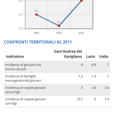
3.0
2.5
2.5
2.1
2.0
1991
2001
2011
CONFRONTI TERRITORIALI AL 2011
Sant'Andrea del
Indicatore
Garigliano
Lazio
Italia
Incidenza di giovani che
8
8.9
7
vivono da soli
Incidenza di famiglie
1.2
1.3
1
monogenitoriali giovani
Incidenza di coppie giovani
3
2.8
3.4
senza figli
Incidenza di coppie giovani
10.7
6
7.4
con figli