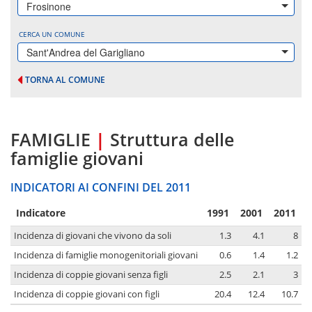
Frosinone
CERCA UN COMUNE
Sant'Andrea del Garigliano
TORNA AL COMUNE
FAMIGLIE
|
Struttura delle
famiglie giovani
INDICATORI AI CONFINI DEL 2011
Indicatore
1991
2001
2011
Incidenza di giovani che vivono da soli
1.3
4.1
8
Incidenza di famiglie monogenitoriali giovani
0.6
1.4
1.2
Incidenza di coppie giovani senza figli
2.5
2.1
3
Incidenza di coppie giovani con figli
20.4
12.4
10.7