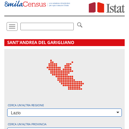
Vai
direttamente
a:
Contenuto
Ricerca
Toggle
navigation
.
SANT'ANDREA DEL GARIGLIANO
CERCA UN'ALTRA REGIONE
Lazio
CERCA UN'ALTRA PROVINCIA