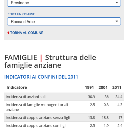
Frosinone
CERCA UN COMUNE
Rocca d'Arce
TORNA AL COMUNE
FAMIGLIE
|
Struttura delle
famiglie anziane
INDICATORI AI CONFINI DEL 2011
Indicatore
1991
2001
2011
Incidenza di anziani soli
30.9
36
34.4
Incidenza di famiglie monogenitoriali
2.5
0.8
4.3
anziane
Incidenza di coppie anziane senza figli
13.8
18.8
17
Incidenza di coppie anziane con figli
2.5
1.9
2.4