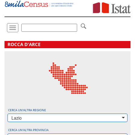
Vai
direttamente
a:
Contenuto
Ricerca
Toggle
navigation
.
ROCCA D'ARCE
CERCA UN'ALTRA REGIONE
Lazio
CERCA UN'ALTRA PROVINCIA