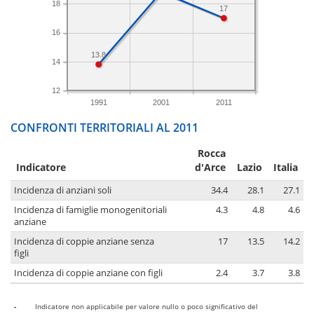
18
17
16
13.8
14
12
1991
2001
2011
CONFRONTI TERRITORIALI AL 2011
Rocca
Indicatore
d'Arce
Lazio
Italia
Incidenza di anziani soli
34.4
28.1
27.1
Incidenza di famiglie monogenitoriali
4.3
4.8
4.6
anziane
Incidenza di coppie anziane senza
17
13.5
14.2
figli
Incidenza di coppie anziane con figli
2.4
3.7
3.8
-
Indicatore non applicabile per valore nullo o poco significativo del