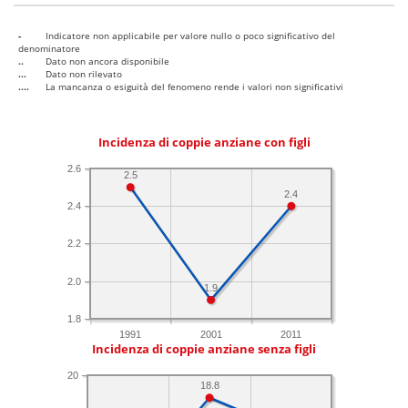
-
Indicatore non applicabile per valore nullo o poco significativo del
denominatore
..
Dato non ancora disponibile
...
Dato non rilevato
....
La mancanza o esiguità del fenomeno rende i valori non significativi
Incidenza di coppie anziane con figli
2.6
2.5
2.4
2.4
2.2
2.0
1.9
1.8
1991
2001
2011
Incidenza di coppie anziane senza figli
20
18.8