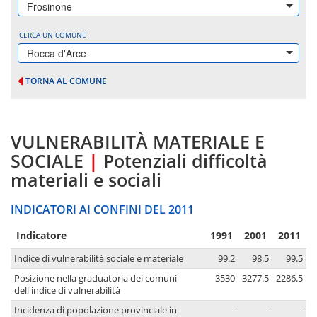
Frosinone
CERCA UN COMUNE
Rocca d'Arce
TORNA AL COMUNE
VULNERABILITÀ MATERIALE E
SOCIALE
|
Potenziali difficoltà
materiali e sociali
INDICATORI AI CONFINI DEL 2011
Indicatore
1991
2001
2011
Indice di vulnerabilità sociale e materiale
99.2
98.5
99.5
Posizione nella graduatoria dei comuni
3530
3277.5
2286.5
dell'indice di vulnerabilità
Incidenza di popolazione provinciale in
-
-
-