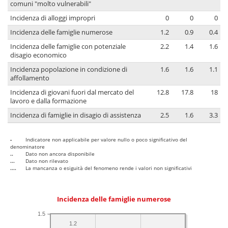
comuni "molto vulnerabili"
Incidenza di alloggi impropri
0
0
0
Incidenza delle famiglie numerose
1.2
0.9
0.4
Incidenza delle famiglie con potenziale
2.2
1.4
1.6
disagio economico
Incidenza popolazione in condizione di
1.6
1.6
1.1
affollamento
Incidenza di giovani fuori dal mercato del
12.8
17.8
18
lavoro e dalla formazione
Incidenza di famiglie in disagio di assistenza
2.5
1.6
3.3
-
Indicatore non applicabile per valore nullo o poco significativo del
denominatore
..
Dato non ancora disponibile
...
Dato non rilevato
....
La mancanza o esiguità del fenomeno rende i valori non significativi
Incidenza delle famiglie numerose
1.5
1.2