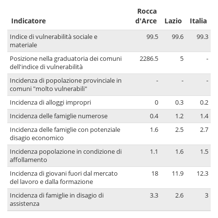
Rocca
Indicatore
d'Arce
Lazio
Italia
Indice di vulnerabilità sociale e
99.5
99.6
99.3
materiale
Posizione nella graduatoria dei comuni
2286.5
5
-
dell'indice di vulnerabilità
Incidenza di popolazione provinciale in
-
-
-
comuni "molto vulnerabili"
Incidenza di alloggi impropri
0
0.3
0.2
Incidenza delle famiglie numerose
0.4
1.2
1.4
Incidenza delle famiglie con potenziale
1.6
2.5
2.7
disagio economico
Incidenza popolazione in condizione di
1.1
1.6
1.5
affollamento
Incidenza di giovani fuori dal mercato
18
11.9
12.3
del lavoro e dalla formazione
Incidenza di famiglie in disagio di
3.3
2.6
3
assistenza