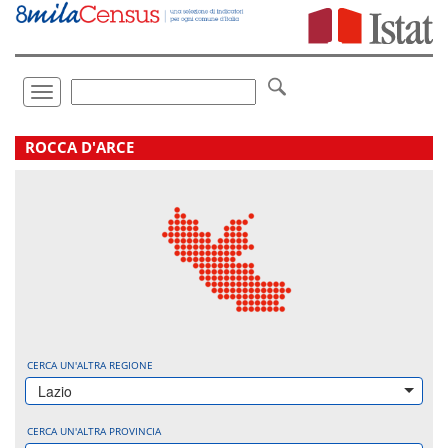
Vai
direttamente
a:
Contenuto
Ricerca
Toggle
navigation
.
ROCCA D'ARCE
CERCA UN'ALTRA REGIONE
Lazio
CERCA UN'ALTRA PROVINCIA