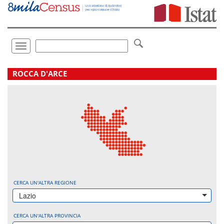
Vai
direttamente
a:
Contenuto
Ricerca
Toggle
navigation
.
ROCCA D'ARCE
CERCA UN'ALTRA REGIONE
Lazio
CERCA UN'ALTRA PROVINCIA