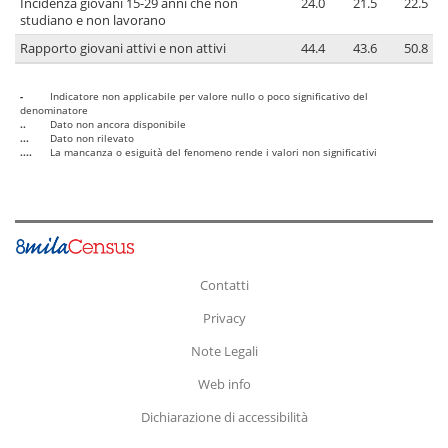
Incidenza giovani 15-29 anni che non
24.0
21.5
22.5
studiano e non lavorano
Rapporto giovani attivi e non attivi
44.4
43.6
50.8
-
Indicatore non applicabile per valore nullo o poco significativo del
denominatore
..
Dato non ancora disponibile
...
Dato non rilevato
....
La mancanza o esiguità del fenomeno rende i valori non significativi
Contatti
Privacy
Note Legali
Web info
Dichiarazione di accessibilità