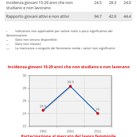
Incidenza giovani 15-29 anni che non
24.5
28.3
24.0
studiano e non lavorano
Rapporto giovani attivi e non attivi
94.7
42.9
44.4
-
Indicatore non applicabile per valore nullo o poco significativo del
denominatore
..
Dato non ancora disponibile
...
Dato non rilevato
....
La mancanza o esiguità del fenomeno rende i valori non significativi
Incidenza giovani 15-29 anni che non studiano e non lavorano
30
28.3
28
26
24.5
24
24
22
1991
2001
2011
Partecipazione al mercato del lavoro femminile