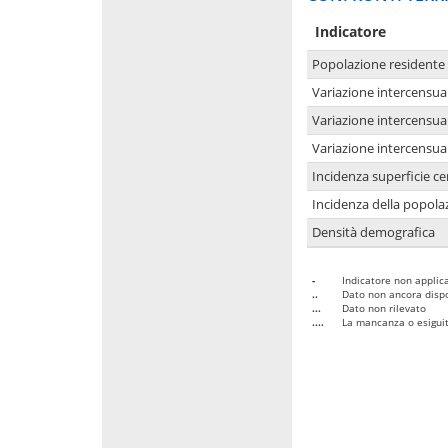
Indicatore
Popolazione residente
Variazione intercensua
Variazione intercensua
Variazione intercensua
Incidenza superficie cen
Incidenza della popolaz
Densità demografica
-
Indicatore non applica
..
Dato non ancora dispo
...
Dato non rilevato
....
La mancanza o esiguità