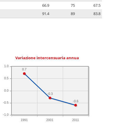
66.9
75
67.5
91.4
89
83.8
Variazione intercensuaria annua
1.0
0.7
0.5
0.0
-0.3
-0.6
-0.5
-1.0
1991
2001
2011