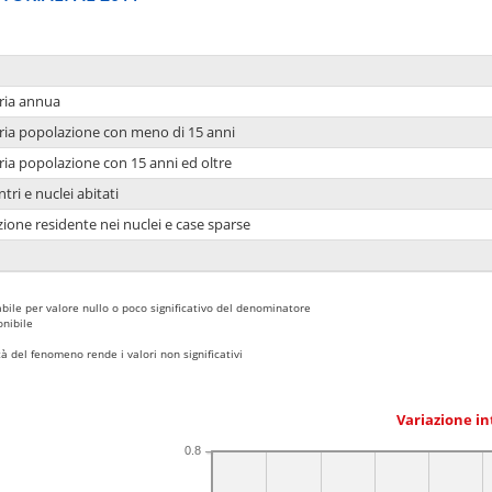
ria annua
ria popolazione con meno di 15 anni
ria popolazione con 15 anni ed oltre
tri e nuclei abitati
ione residente nei nuclei e case sparse
bile per valore nullo o poco significativo del denominatore
nibile
 del fenomeno rende i valori non significativi
Variazione i
0.8