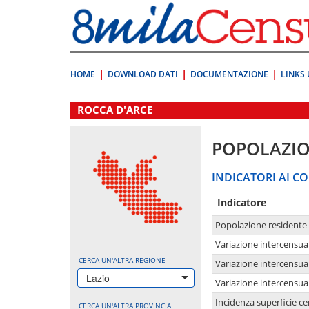
Vai
direttamente
a:
Contenuto
Ricerca
HOME
DOWNLOAD DATI
DOCUMENTAZIONE
LINKS 
.
ROCCA D'ARCE
POPOLAZI
INDICATORI AI CO
Indicatore
Popolazione residente
Variazione intercensua
CERCA UN'ALTRA REGIONE
Variazione intercensua
Lazio
Variazione intercensua
Incidenza superficie cen
CERCA UN'ALTRA PROVINCIA