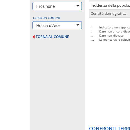
Incidenza della popolaz
Frosinone
Densità demografica
CERCA UN COMUNE
Rocca d'Arce
-
Indicatore non applica
..
Dato non ancora dispo
...
Dato non rilevato
TORNA AL COMUNE
....
La mancanza o esiguità
CONFRONTI TERRI