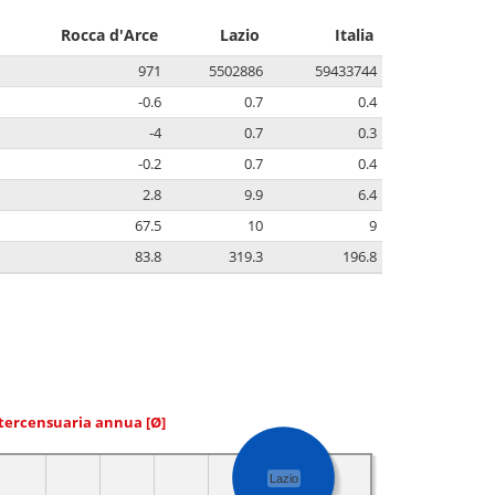
Rocca d'Arce
Lazio
Italia
971
5502886
59433744
-0.6
0.7
0.4
-4
0.7
0.3
-0.2
0.7
0.4
2.8
9.9
6.4
67.5
10
9
83.8
319.3
196.8
ntercensuaria annua
[Ø]
Lazio