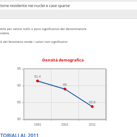
ione residente nei nuclei e case sparse
bile per valore nullo o poco significativo del denominatore
nibile
 del fenomeno rende i valori non significativi
Densità demografica
95
91.4
89
90
83.8
85
80
1991
2001
2011
TORIALI AL 2011