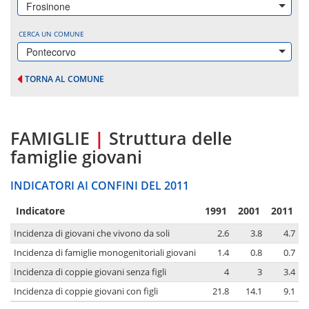
Frosinone
CERCA UN COMUNE
Pontecorvo
TORNA AL COMUNE
FAMIGLIE
|
Struttura delle
famiglie giovani
INDICATORI AI CONFINI DEL 2011
Indicatore
1991
2001
2011
Incidenza di giovani che vivono da soli
2.6
3.8
4.7
Incidenza di famiglie monogenitoriali giovani
1.4
0.8
0.7
Incidenza di coppie giovani senza figli
4
3
3.4
Incidenza di coppie giovani con figli
21.8
14.1
9.1