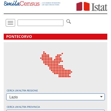
Vai
direttamente
a:
Contenuto
Ricerca
Toggle
navigation
.
PONTECORVO
CERCA UN'ALTRA REGIONE
Lazio
CERCA UN'ALTRA PROVINCIA