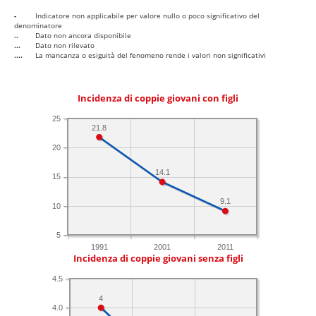
-
Indicatore non applicabile per valore nullo o poco significativo del
denominatore
..
Dato non ancora disponibile
...
Dato non rilevato
....
La mancanza o esiguità del fenomeno rende i valori non significativi
Incidenza di coppie giovani con figli
25
21.8
20
14.1
15
9.1
10
5
1991
2001
2011
Incidenza di coppie giovani senza figli
4.5
4
4.0