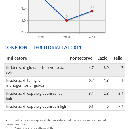
3.4
3.5
3
3.0
2.5
1991
2001
2011
CONFRONTI TERRITORIALI AL 2011
Indicatore
Pontecorvo
Lazio
Italia
Incidenza di giovani che vivono da
4.7
8.9
7
soli
Incidenza di famiglie
0.7
1.3
1
monogenitoriali giovani
Incidenza di coppie giovani senza
3.4
2.8
3.4
figli
Incidenza di coppie giovani con figli
9.1
6
7.4
-
Indicatore non applicabile per valore nullo o poco significativo del
denominatore
..
Dato non ancora disponibile