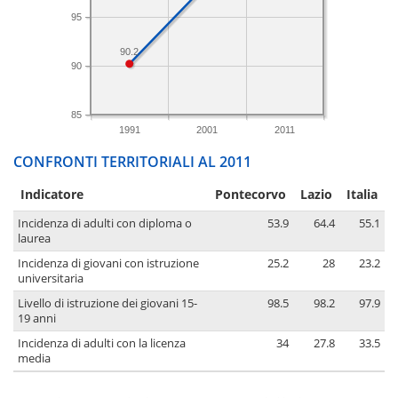
95
90.2
90
85
1991
2001
2011
CONFRONTI TERRITORIALI AL 2011
Indicatore
Pontecorvo
Lazio
Italia
Incidenza di adulti con diploma o
53.9
64.4
55.1
laurea
Incidenza di giovani con istruzione
25.2
28
23.2
universitaria
Livello di istruzione dei giovani 15-
98.5
98.2
97.9
19 anni
Incidenza di adulti con la licenza
34
27.8
33.5
media