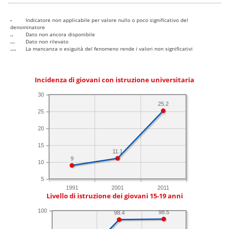
-
Indicatore non applicabile per valore nullo o poco significativo del
denominatore
..
Dato non ancora disponibile
...
Dato non rilevato
....
La mancanza o esiguità del fenomeno rende i valori non significativi
Incidenza di giovani con istruzione universitaria
30
25.2
25
20
15
11.1
9
10
5
1991
2001
2011
Livello di istruzione dei giovani 15-19 anni
100
98.5
98.4