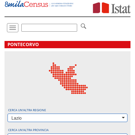
Vai
direttamente
a:
Contenuto
Ricerca
Toggle
navigation
.
PONTECORVO
CERCA UN'ALTRA REGIONE
Lazio
CERCA UN'ALTRA PROVINCIA