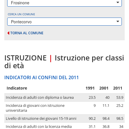
Frosinone
CERCA UN COMUNE
Pontecorvo
TORNA AL COMUNE
ISTRUZIONE
|
Istruzione per classi
di età
INDICATORI AI CONFINI DEL 2011
Indicatore
1991
2001
2011
Incidenza di adulti con diploma o laurea
23.5
40
53.9
Incidenza di giovani con istruzione
9
11.1
25.2
universitaria
Livello di istruzione dei giovani 15-19 anni
90.2
98.4
98.5
Incidenza di adulti con la licenza media
31.1
36.8
34