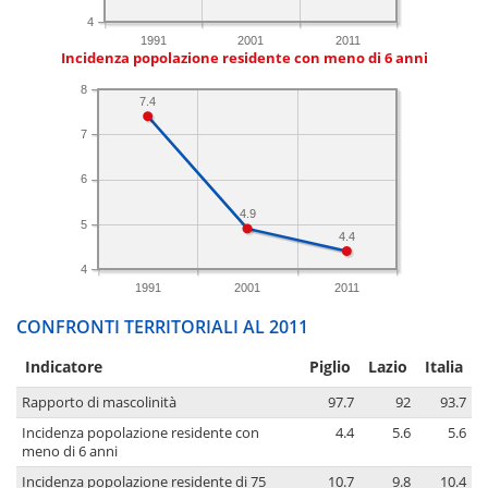
4
1991
2001
2011
Incidenza popolazione residente con meno di 6 anni
8
7.4
7
6
4.9
5
4.4
4
1991
2001
2011
CONFRONTI TERRITORIALI AL 2011
Indicatore
Piglio
Lazio
Italia
Rapporto di mascolinità
97.7
92
93.7
Incidenza popolazione residente con
4.4
5.6
5.6
meno di 6 anni
Incidenza popolazione residente di 75
10.7
9.8
10.4