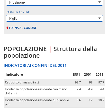
Frosinone
CERCA UN COMUNE
Piglio
TORNA AL COMUNE
POPOLAZIONE
|
Struttura della
popolazione
INDICATORI AI CONFINI DEL 2011
Indicatore
1991
2001
2011
Rapporto di mascolinità
98.7
98
97.7
Incidenza popolazione residente con meno
7.4
4.9
4.4
di 6 anni
Incidenza popolazione residente di 75 anni e
5.6
7.7
10.7
più