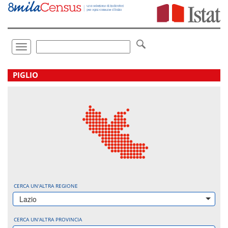
Vai
direttamente
a:
Contenuto
Ricerca
Toggle
navigation
.
PIGLIO
CERCA UN'ALTRA REGIONE
Lazio
CERCA UN'ALTRA PROVINCIA