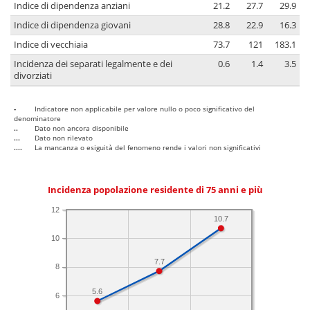
Indice di dipendenza anziani
21.2
27.7
29.9
Indice di dipendenza giovani
28.8
22.9
16.3
Indice di vecchiaia
73.7
121
183.1
Incidenza dei separati legalmente e dei
0.6
1.4
3.5
divorziati
-
Indicatore non applicabile per valore nullo o poco significativo del
denominatore
..
Dato non ancora disponibile
...
Dato non rilevato
....
La mancanza o esiguità del fenomeno rende i valori non significativi
Incidenza popolazione residente di 75 anni e più
12
10.7
10
7.7
8
5.6
6