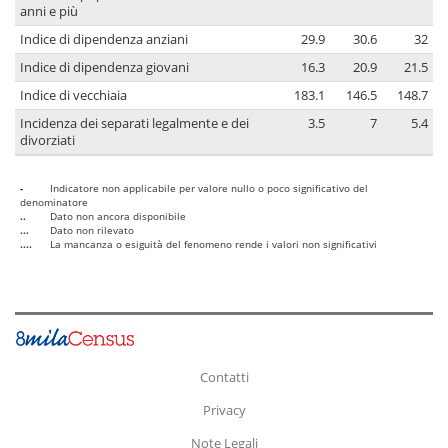
anni e più
Indice di dipendenza anziani
29.9
30.6
32
Indice di dipendenza giovani
16.3
20.9
21.5
Indice di vecchiaia
183.1
146.5
148.7
Incidenza dei separati legalmente e dei
3.5
7
5.4
divorziati
-
Indicatore non applicabile per valore nullo o poco significativo del
denominatore
..
Dato non ancora disponibile
...
Dato non rilevato
....
La mancanza o esiguità del fenomeno rende i valori non significativi
Contatti
Privacy
Note Legali