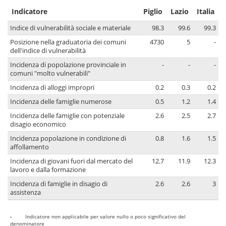
Indicatore
Piglio
Lazio
Italia
Indice di vulnerabilità sociale e materiale
98.3
99.6
99.3
Posizione nella graduatoria dei comuni
4730
5
-
dell'indice di vulnerabilità
Incidenza di popolazione provinciale in
-
-
-
comuni "molto vulnerabili"
Incidenza di alloggi impropri
0.2
0.3
0.2
Incidenza delle famiglie numerose
0.5
1.2
1.4
Incidenza delle famiglie con potenziale
2.6
2.5
2.7
disagio economico
Incidenza popolazione in condizione di
0.8
1.6
1.5
affollamento
Incidenza di giovani fuori dal mercato del
12.7
11.9
12.3
lavoro e dalla formazione
Incidenza di famiglie in disagio di
2.6
2.6
3
assistenza
-
Indicatore non applicabile per valore nullo o poco significativo del
denominatore