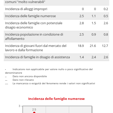
comuni "molto vulnerabili"
Incidenza di alloggi impropri
0
0
0.2
Incidenza delle famiglie numerose
2.5
1.1
0.5
Incidenza delle famiglie con potenziale
2.8
1.5
2.6
disagio economico
Incidenza popolazione in condizione di
2.5
0.9
0.8
affollamento
Incidenza di giovani fuori dal mercato del
18.9
21.6
12.7
lavoro e dalla formazione
Incidenza di famiglie in disagio di assistenza
1.4
2.4
2.6
-
Indicatore non applicabile per valore nullo o poco significativo del
denominatore
..
Dato non ancora disponibile
...
Dato non rilevato
....
La mancanza o esiguità del fenomeno rende i valori non significativi
Incidenza delle famiglie numerose
3
2.5