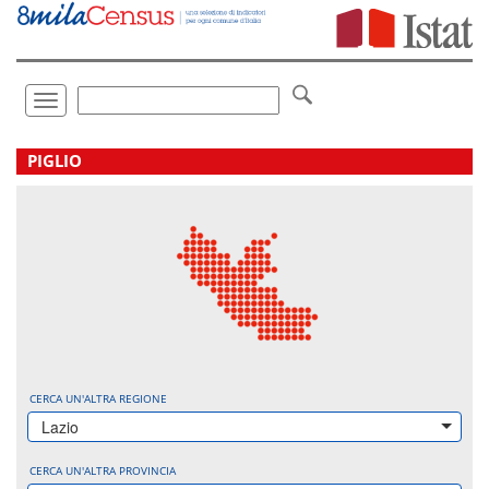
Vai
direttamente
a:
Contenuto
Ricerca
Toggle
navigation
.
PIGLIO
CERCA UN'ALTRA REGIONE
Lazio
CERCA UN'ALTRA PROVINCIA