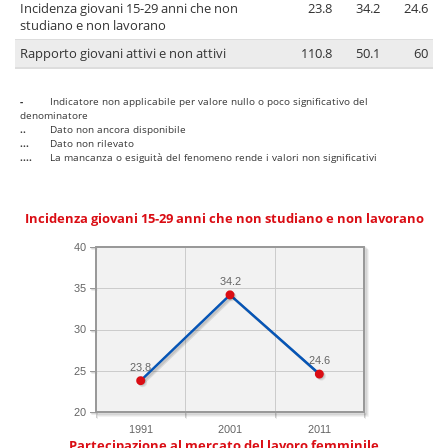
Incidenza giovani 15-29 anni che non
23.8
34.2
24.6
studiano e non lavorano
Rapporto giovani attivi e non attivi
110.8
50.1
60
-
Indicatore non applicabile per valore nullo o poco significativo del
denominatore
..
Dato non ancora disponibile
...
Dato non rilevato
....
La mancanza o esiguità del fenomeno rende i valori non significativi
Incidenza giovani 15-29 anni che non studiano e non lavorano
40
34.2
35
30
24.6
23.8
25
20
1991
2001
2011
Partecipazione al mercato del lavoro femminile