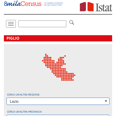
Vai
direttamente
a:
Contenuto
Ricerca
Toggle
navigation
.
PIGLIO
CERCA UN'ALTRA REGIONE
Lazio
CERCA UN'ALTRA PROVINCIA