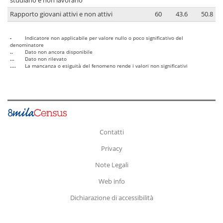
studiano e non lavorano
Rapporto giovani attivi e non attivi
60
43.6
50.8
-
Indicatore non applicabile per valore nullo o poco significativo del
denominatore
..
Dato non ancora disponibile
...
Dato non rilevato
....
La mancanza o esiguità del fenomeno rende i valori non significativi
Contatti
Privacy
Note Legali
Web info
Dichiarazione di accessibilità