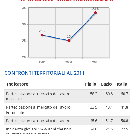
35
33.5
30
26.7
25
25
20
1991
2001
2011
CONFRONTI TERRITORIALI AL 2011
Indicatore
Piglio
Lazio
Italia
Partecipazione al mercato del lavoro
58.2
60.8
60.7
maschile
Partecipazione al mercato del lavoro
33.5
43.4
41.8
femminile
Partecipazione al mercato del lavoro
45.6
51.7
50.8
Incidenza giovani 15-29 anni che non
24.6
21.5
22.5