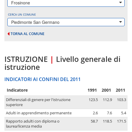
Frosinone
CERCA UN COMUNE
Piedimonte San Germano
TORNA AL COMUNE
ISTRUZIONE
|
Livello generale di
istruzione
INDICATORI AI CONFINI DEL 2011
Indicatore
1991
2001
2011
Differenziali di genere per l'istruzione
123.5
112.9
103.3
superiore
Adulti in apprendimento permanente
2.6
7.6
5.4
Rapporto adulti con diploma o
58.7
118.5
171.5
laurea/licenza media