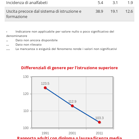
Incidenza di analfabeti
5.4
3.1
1.9
Uscita precoce dal sistema di istruzione e
38.9
19.1
12.6
formazione
-
Indicatore non applicabile per valore nullo o poco significativo del
denominatore
..
Dato non ancora disponibile
...
Dato non rilevato
....
La mancanza o esiguità del fenomeno rende i valori non significativi
Differenziali di genere per l'istruzione superiore
130
123.5
120
112.9
110
103.3
100
1991
2001
2011
Rapporto adulti con diploma o laurea/licenza media