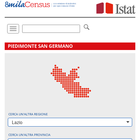
Vai
direttamente
a:
Contenuto
Ricerca
Toggle
navigation
.
PIEDIMONTE SAN GERMANO
CERCA UN'ALTRA REGIONE
Lazio
CERCA UN'ALTRA PROVINCIA