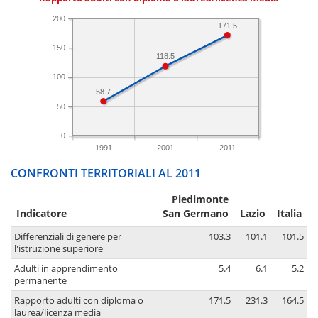
200
171.5
150
118.5
100
58.7
50
0
1991
2001
2011
CONFRONTI TERRITORIALI AL 2011
Piedimonte
Indicatore
San Germano
Lazio
Italia
Differenziali di genere per
103.3
101.1
101.5
l'istruzione superiore
Adulti in apprendimento
5.4
6.1
5.2
permanente
Rapporto adulti con diploma o
171.5
231.3
164.5
laurea/licenza media