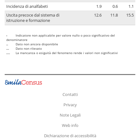
Incidenza di analfabeti
1.9
0.6
1.1
Uscita precoce dal sistema di
12.6
11.8
15.5
istruzione e formazione
-
Indicatore non applicabile per valore nullo o poco significativo del
denominatore
..
Dato non ancora disponibile
...
Dato non rilevato
....
La mancanza o esiguità del fenomeno rende i valori non significativi
Contatti
Privacy
Note Legali
Web info
Dichiarazione di accessibilità