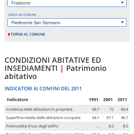
Frosinone
CERCA UN COMUNE
Piedimonte San Germano
TORNA AL COMUNE
CONDIZIONI ABITATIVE ED
INSEDIAMENTI
|
Patrimonio
abitativo
INDICATORI AI CONFINI DEL 2011
Indicatore
1991
2001
2011
Incidenza delle abitazioni in proprietà
68.7
72
66.4
Superficie media delle abitazioni occupate
94.1
97.1
96.7
Potenzialità d'uso degli edifici
...
8.2
8.5