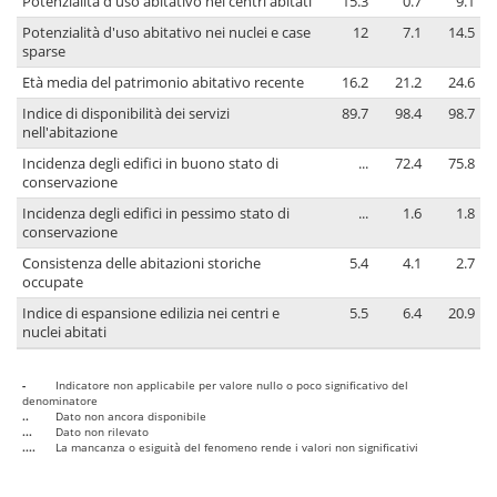
Potenzialità d'uso abitativo nei centri abitati
15.3
0.7
9.1
Potenzialità d'uso abitativo nei nuclei e case
12
7.1
14.5
sparse
Età media del patrimonio abitativo recente
16.2
21.2
24.6
Indice di disponibilità dei servizi
89.7
98.4
98.7
nell'abitazione
Incidenza degli edifici in buono stato di
...
72.4
75.8
conservazione
Incidenza degli edifici in pessimo stato di
...
1.6
1.8
conservazione
Consistenza delle abitazioni storiche
5.4
4.1
2.7
occupate
Indice di espansione edilizia nei centri e
5.5
6.4
20.9
nuclei abitati
-
Indicatore non applicabile per valore nullo o poco significativo del
denominatore
..
Dato non ancora disponibile
...
Dato non rilevato
....
La mancanza o esiguità del fenomeno rende i valori non significativi