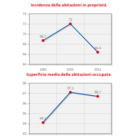
Incidenza delle abitazioni in proprietà
74
72
72
70
68.7
68
66.4
66
64
1991
2001
2011
Superficie media delle abitazioni occupate
98
97.1
96.7
97
96
95
94.1
94
93