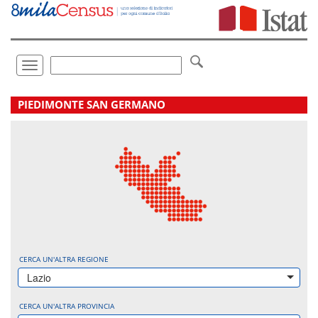
Vai
direttamente
a:
Contenuto
Ricerca
Toggle
navigation
.
PIEDIMONTE SAN GERMANO
CERCA UN'ALTRA REGIONE
Lazio
CERCA UN'ALTRA PROVINCIA