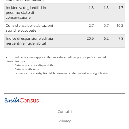
Incidenza degli edifici in
1.8
1.3
1.7
pessimo stato di
conservazione
Consistenza delle abitazioni
2.7
5.7
10.2
storiche occupate
Indice di espansione edilizia
20.9
6.2
7.8
nei centri e nuclei abitati
-
Indicatore non applicabile per valore nullo o poco significativo del
denominatore
..
Dato non ancora disponibile
...
Dato non rilevato
....
La mancanza o esiguità del fenomeno rende i valori non significativi
Contatti
Privacy