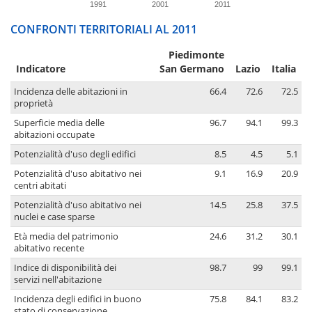
1991
2001
2011
CONFRONTI TERRITORIALI AL 2011
Piedimonte
Indicatore
San Germano
Lazio
Italia
Incidenza delle abitazioni in
66.4
72.6
72.5
proprietà
Superficie media delle
96.7
94.1
99.3
abitazioni occupate
Potenzialità d'uso degli edifici
8.5
4.5
5.1
Potenzialità d'uso abitativo nei
9.1
16.9
20.9
centri abitati
Potenzialità d'uso abitativo nei
14.5
25.8
37.5
nuclei e case sparse
Età media del patrimonio
24.6
31.2
30.1
abitativo recente
Indice di disponibilità dei
98.7
99
99.1
servizi nell'abitazione
Incidenza degli edifici in buono
75.8
84.1
83.2
stato di conservazione