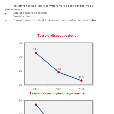
-
Indicatore non applicabile per valore nullo o poco significativo del
denominatore
..
Dato non ancora disponibile
...
Dato non rilevato
....
La mancanza o esiguità del fenomeno rende i valori non significativi
Tasso di disoccupazione
25
21.4
20
14.5
15
11.5
10
1991
2001
2011
Tasso di disoccupazione giovanile
60