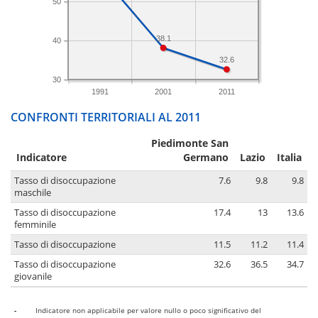
50
38.1
40
32.6
30
1991
2001
2011
CONFRONTI TERRITORIALI AL 2011
Piedimonte San
Indicatore
Germano
Lazio
Italia
Tasso di disoccupazione
7.6
9.8
9.8
maschile
Tasso di disoccupazione
17.4
13
13.6
femminile
Tasso di disoccupazione
11.5
11.2
11.4
Tasso di disoccupazione
32.6
36.5
34.7
giovanile
-
Indicatore non applicabile per valore nullo o poco significativo del