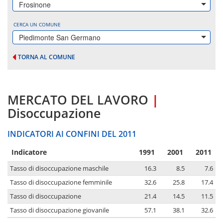
Frosinone
CERCA UN COMUNE
Piedimonte San Germano
TORNA AL COMUNE
MERCATO DEL LAVORO
|
Disoccupazione
INDICATORI AI CONFINI DEL 2011
Indicatore
1991
2001
2011
Tasso di disoccupazione maschile
16.3
8.5
7.6
Tasso di disoccupazione femminile
32.6
25.8
17.4
Tasso di disoccupazione
21.4
14.5
11.5
Tasso di disoccupazione giovanile
57.1
38.1
32.6