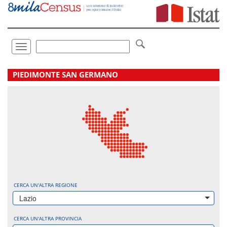
Vai
direttamente
a:
Contenuto
Ricerca
Toggle
navigation
.
PIEDIMONTE SAN GERMANO
CERCA UN'ALTRA REGIONE
Lazio
CERCA UN'ALTRA PROVINCIA