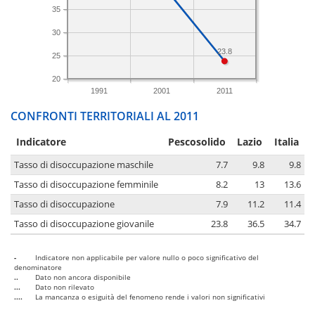
35
30
23.8
25
20
1991
2001
2011
CONFRONTI TERRITORIALI AL 2011
Indicatore
Pescosolido
Lazio
Italia
Tasso di disoccupazione maschile
7.7
9.8
9.8
Tasso di disoccupazione femminile
8.2
13
13.6
Tasso di disoccupazione
7.9
11.2
11.4
Tasso di disoccupazione giovanile
23.8
36.5
34.7
-
Indicatore non applicabile per valore nullo o poco significativo del
denominatore
..
Dato non ancora disponibile
...
Dato non rilevato
....
La mancanza o esiguità del fenomeno rende i valori non significativi