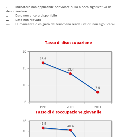
-
Indicatore non applicabile per valore nullo o poco significativo del
denominatore
..
Dato non ancora disponibile
...
Dato non rilevato
....
La mancanza o esiguità del fenomeno rende i valori non significativi
Tasso di disoccupazione
20
16.6
15
13.4
10
7.9
5
1991
2001
2011
Tasso di disoccupazione giovanile
45
41.5
40.4
40