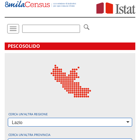
Vai
direttamente
a:
Contenuto
Ricerca
Toggle
navigation
.
PESCOSOLIDO
CERCA UN'ALTRA REGIONE
Lazio
CERCA UN'ALTRA PROVINCIA