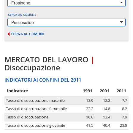
Frosinone
CERCA UN COMUNE
Pescosolido
TORNA AL COMUNE
MERCATO DEL LAVORO
|
Disoccupazione
INDICATORI AI CONFINI DEL 2011
Indicatore
1991
2001
2011
Tasso di disoccupazione maschile
13.9
12.8
7.7
Tasso di disoccupazione femminile
22.2
14.8
8.2
Tasso di disoccupazione
16.6
13.4
7.9
Tasso di disoccupazione giovanile
41.5
40.4
23.8