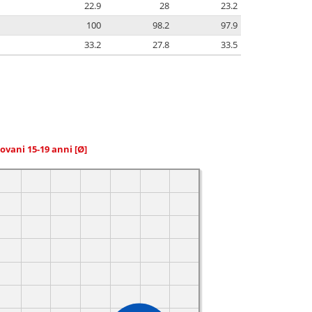
22.9
28
23.2
100
98.2
97.9
33.2
27.8
33.5
giovani 15-19 anni
[Ø]