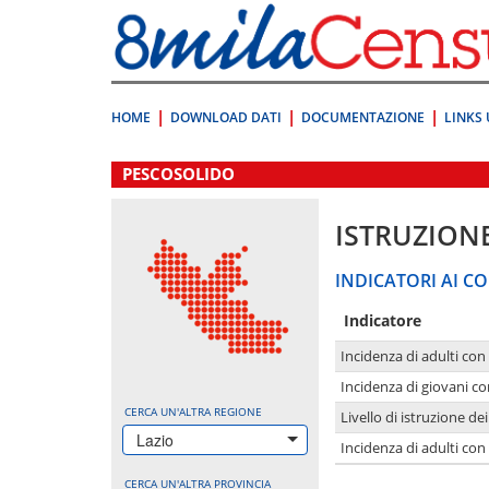
Vai
direttamente
a:
Contenuto
Ricerca
HOME
DOWNLOAD DATI
DOCUMENTAZIONE
LINKS 
.
PESCOSOLIDO
ISTRUZION
INDICATORI AI CO
Indicatore
Incidenza di adulti con
Incidenza di giovani co
CERCA UN'ALTRA REGIONE
Livello di istruzione de
Lazio
Incidenza di adulti con
CERCA UN'ALTRA PROVINCIA