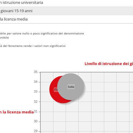
n istruzione universitaria
i giovani 15-19 anni
 la licenza media
bile per valore nullo o poco significativo del denominatore
nibile
 del fenomeno rende i valori non significativi
Livello di istruzione dei 
35
34
Italia
Pescosolido
33
32
n la licenza media
31
30
29