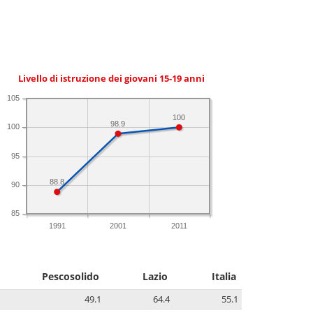
Livello di istruzione dei giovani 15-19 anni
105
100
98.9
100
95
88.8
90
85
1991
2001
2011
Pescosolido
Lazio
Italia
49.1
64.4
55.1