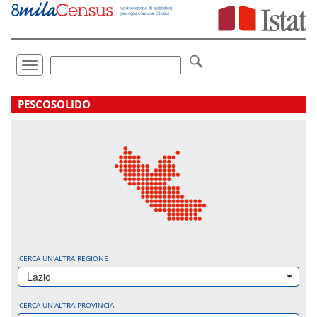
Vai
direttamente
a:
Contenuto
Ricerca
Toggle
navigation
.
PESCOSOLIDO
CERCA UN'ALTRA REGIONE
Lazio
CERCA UN'ALTRA PROVINCIA