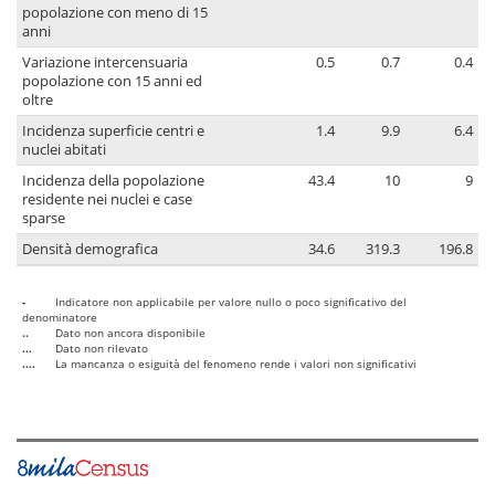
popolazione con meno di 15
anni
Variazione intercensuaria
0.5
0.7
0.4
popolazione con 15 anni ed
oltre
Incidenza superficie centri e
1.4
9.9
6.4
nuclei abitati
Incidenza della popolazione
43.4
10
9
residente nei nuclei e case
sparse
Densità demografica
34.6
319.3
196.8
-
Indicatore non applicabile per valore nullo o poco significativo del
denominatore
..
Dato non ancora disponibile
...
Dato non rilevato
....
La mancanza o esiguità del fenomeno rende i valori non significativi