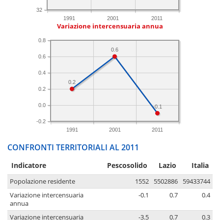
32
1991
2001
2011
Variazione intercensuaria annua
0.8
0.6
0.6
0.4
0.2
0.2
0.0
-0.1
-0.2
1991
2001
2011
CONFRONTI TERRITORIALI AL 2011
Indicatore
Pescosolido
Lazio
Italia
Popolazione residente
1552
5502886
59433744
Variazione intercensuaria
-0.1
0.7
0.4
annua
Variazione intercensuaria
-3.5
0.7
0.3