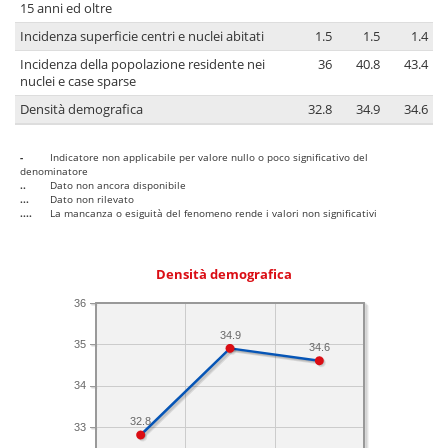
15 anni ed oltre
Incidenza superficie centri e nuclei abitati
1.5
1.5
1.4
Incidenza della popolazione residente nei
36
40.8
43.4
nuclei e case sparse
Densità demografica
32.8
34.9
34.6
-
Indicatore non applicabile per valore nullo o poco significativo del
denominatore
..
Dato non ancora disponibile
...
Dato non rilevato
....
La mancanza o esiguità del fenomeno rende i valori non significativi
Densità demografica
36
34.9
35
34.6
34
32.8
33