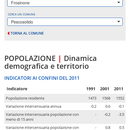
Frosinone
CERCA UN COMUNE
Pescosolido
TORNA AL COMUNE
POPOLAZIONE
|
Dinamica
demografica e territorio
INDICATORI AI CONFINI DEL 2011
Indicatore
1991
2001
2011
Popolazione residente
1473
1568
1552
Variazione intercensuaria annua
0.2
0.6
-0.1
Variazione intercensuaria popolazione con
-
-0.2
-3.5
meno di 15 anni
Variazione intercensuaria popolazione con
-
0.8
0.5