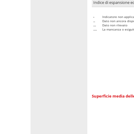
Indice di espansione edi
-
Indicatore non applica
..
Dato non ancora dispo
...
Dato non rilevato
....
La mancanza o esiguità
Superficie media dell