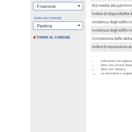
Età media del patrimon
Frosinone
Indice di disponibilità d
CERCA UN COMUNE
Incidenza degli edifici
Pastena
Incidenza degli edifici
TORNA AL COMUNE
Consistenza delle abit
Indice di espansione edi
-
Indicatore non applica
..
Dato non ancora dispo
...
Dato non rilevato
....
La mancanza o esiguità