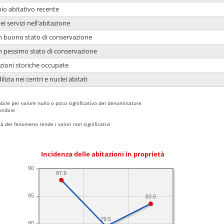
io abitativo recente
ei servizi nell'abitazione
 in buono stato di conservazione
 in pessimo stato di conservazione
azioni storiche occupate
lizia nei centri e nuclei abitati
bile per valore nullo o poco significativo del denominatore
nibile
 del fenomeno rende i valori non significativi
Incidenza delle abitazioni in proprietà
90
87.9
85
83.6
79.5
80