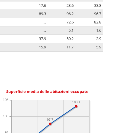
17.6
23.6
33.8
89.3
96.2
96.7
...
72.6
82.8
...
5.1
1.6
37.9
50.2
2.9
15.9
11.7
5.9
Superficie media delle abitazioni occupate
105
103.1
100
97.7
95