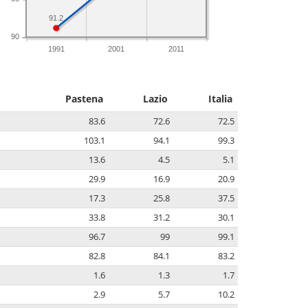
91.2
90
1991
2001
2011
Pastena
Lazio
Italia
83.6
72.6
72.5
103.1
94.1
99.3
13.6
4.5
5.1
29.9
16.9
20.9
17.3
25.8
37.5
33.8
31.2
30.1
96.7
99
99.1
82.8
84.1
83.2
1.6
1.3
1.7
2.9
5.7
10.2