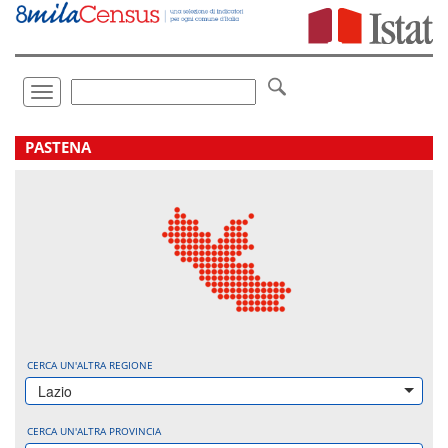
Vai
direttamente
a:
Contenuto
Ricerca
Toggle
navigation
.
PASTENA
CERCA UN'ALTRA REGIONE
Lazio
CERCA UN'ALTRA PROVINCIA