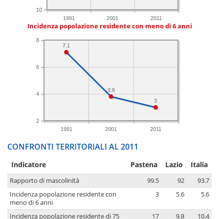
10
1991
2001
2011
Incidenza popolazione residente con meno di 6 anni
8
7.1
6
3.8
4
3
2
1991
2001
2011
CONFRONTI TERRITORIALI AL 2011
Indicatore
Pastena
Lazio
Italia
Rapporto di mascolinità
99.5
92
93.7
Incidenza popolazione residente con
3
5.6
5.6
meno di 6 anni
Incidenza popolazione residente di 75
17
9.8
10.4