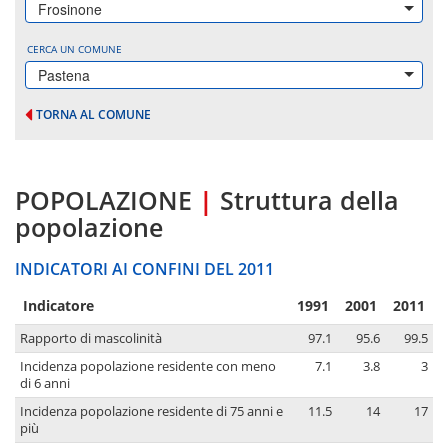
Frosinone
CERCA UN COMUNE
Pastena
TORNA AL COMUNE
POPOLAZIONE
|
Struttura della
popolazione
INDICATORI AI CONFINI DEL 2011
Indicatore
1991
2001
2011
Rapporto di mascolinità
97.1
95.6
99.5
Incidenza popolazione residente con meno
7.1
3.8
3
di 6 anni
Incidenza popolazione residente di 75 anni e
11.5
14
17
più