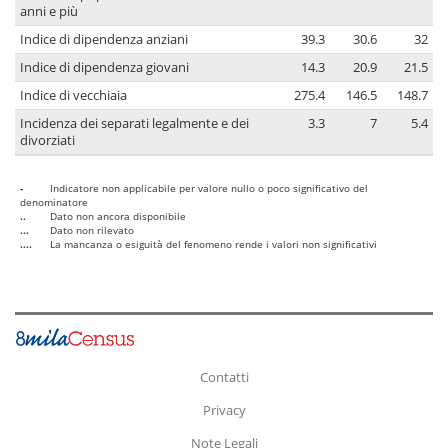
anni e più
Indice di dipendenza anziani
39.3
30.6
32
Indice di dipendenza giovani
14.3
20.9
21.5
Indice di vecchiaia
275.4
146.5
148.7
Incidenza dei separati legalmente e dei
3.3
7
5.4
divorziati
-
Indicatore non applicabile per valore nullo o poco significativo del
denominatore
..
Dato non ancora disponibile
...
Dato non rilevato
....
La mancanza o esiguità del fenomeno rende i valori non significativi
Contatti
Privacy
Note Legali