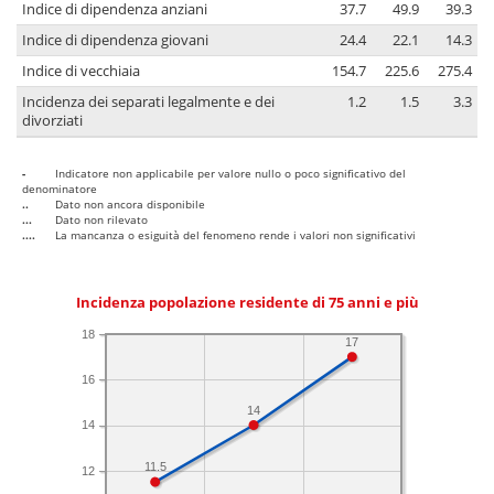
Indice di dipendenza anziani
37.7
49.9
39.3
Indice di dipendenza giovani
24.4
22.1
14.3
Indice di vecchiaia
154.7
225.6
275.4
Incidenza dei separati legalmente e dei
1.2
1.5
3.3
divorziati
-
Indicatore non applicabile per valore nullo o poco significativo del
denominatore
..
Dato non ancora disponibile
...
Dato non rilevato
....
La mancanza o esiguità del fenomeno rende i valori non significativi
Incidenza popolazione residente di 75 anni e più
18
17
16
14
14
11.5
12