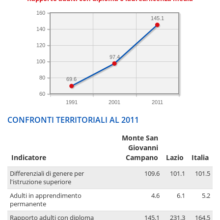
160
145.1
140
120
97.4
100
80
69.6
60
1991
2001
2011
CONFRONTI TERRITORIALI AL 2011
Monte San
Giovanni
Indicatore
Campano
Lazio
Italia
Differenziali di genere per
109.6
101.1
101.5
l'istruzione superiore
Adulti in apprendimento
4.6
6.1
5.2
permanente
Rapporto adulti con diploma
145.1
231.3
164.5