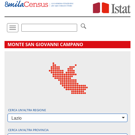
Vai
direttamente
a:
Contenuto
Ricerca
Toggle
navigation
.
MONTE SAN GIOVANNI CAMPANO
CERCA UN'ALTRA REGIONE
Lazio
CERCA UN'ALTRA PROVINCIA