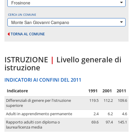
Frosinone
CERCA UN COMUNE
Monte San Giovanni Campano
TORNA AL COMUNE
ISTRUZIONE
|
Livello generale di
istruzione
INDICATORI AI CONFINI DEL 2011
Indicatore
1991
2001
2011
Differenziali di genere per l'istruzione
119.5
112.2
109.6
superiore
Adulti in apprendimento permanente
2.4
6.2
4.6
Rapporto adulti con diploma o
69.6
97.4
145.1
laurea/licenza media