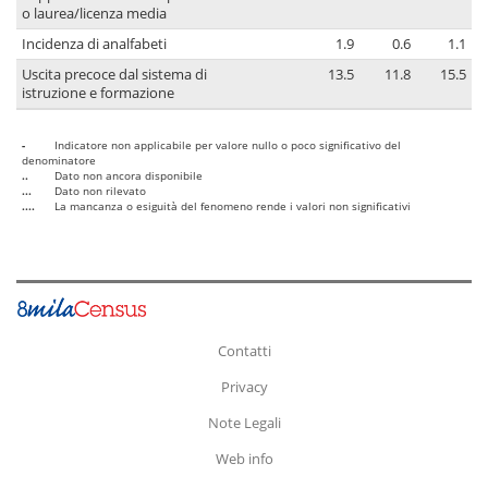
o laurea/licenza media
Incidenza di analfabeti
1.9
0.6
1.1
Uscita precoce dal sistema di
13.5
11.8
15.5
istruzione e formazione
-
Indicatore non applicabile per valore nullo o poco significativo del
denominatore
..
Dato non ancora disponibile
...
Dato non rilevato
....
La mancanza o esiguità del fenomeno rende i valori non significativi
Contatti
Privacy
Note Legali
Web info