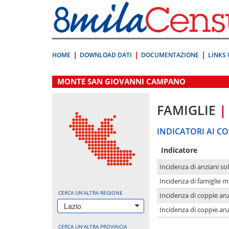
Vai
direttamente
a:
Contenuto
Ricerca
HOME
DOWNLOAD DATI
DOCUMENTAZIONE
LINKS 
.
MONTE SAN GIOVANNI CAMPANO
FAMIGLIE
|
INDICATORI AI CO
Indicatore
Incidenza di anziani sol
Incidenza di famiglie 
CERCA UN'ALTRA REGIONE
Incidenza di coppie anz
Lazio
Incidenza di coppie anz
CERCA UN'ALTRA PROVINCIA