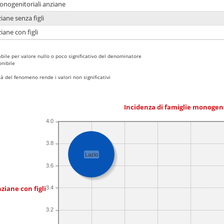
monogenitoriali anziane
iane senza figli
iane con figli
bile per valore nullo o poco significativo del denominatore
nibile
 del fenomeno rende i valori non significativi
Incidenza di famiglie monogen
4.0
3.8
Lazio
3.6
ziane con figli
3.4
3.2