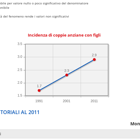
bile per valore nullo o poco significativo del denominatore
nibile
 del fenomeno rende i valori non significativi
Incidenza di coppie anziane con figli
3.5
2.9
3.0
2.5
2.3
2.0
1.7
1.5
1991
2001
2011
TORIALI AL 2011
Mon
i