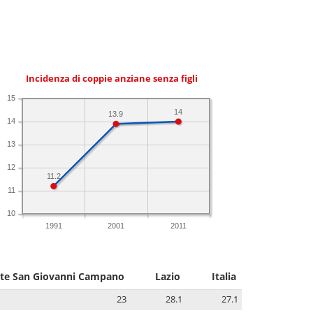
Incidenza di coppie anziane senza figli
15
14
13.9
14
13
12
11.2
11
10
1991
2001
2011
te San Giovanni Campano
Lazio
Italia
23
28.1
27.1