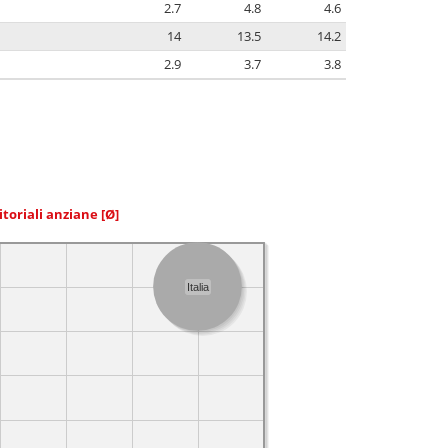
2.7
4.8
4.6
14
13.5
14.2
2.9
3.7
3.8
itoriali anziane
[Ø]
Italia