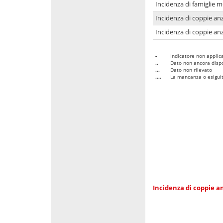
Incidenza di famiglie 
Incidenza di coppie anz
Incidenza di coppie anz
-
Indicatore non applica
..
Dato non ancora dispo
...
Dato non rilevato
....
La mancanza o esiguità
Incidenza di coppie an