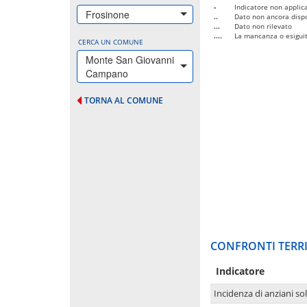
-
Indicatore non applica
Frosinone
..
Dato non ancora dispo
...
Dato non rilevato
....
La mancanza o esiguità
CERCA UN COMUNE
Monte San Giovanni
Campano
TORNA AL COMUNE
CONFRONTI TERRI
Indicatore
Incidenza di anziani sol