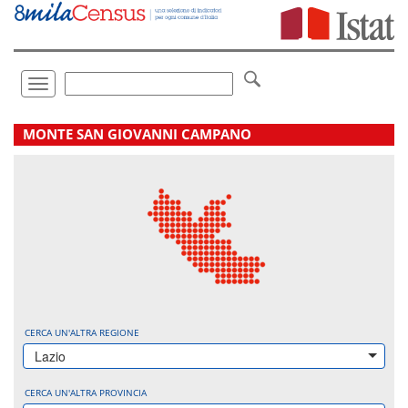
Vai
direttamente
a:
Contenuto
Ricerca
Toggle
navigation
.
MONTE SAN GIOVANNI CAMPANO
CERCA UN'ALTRA REGIONE
Lazio
CERCA UN'ALTRA PROVINCIA