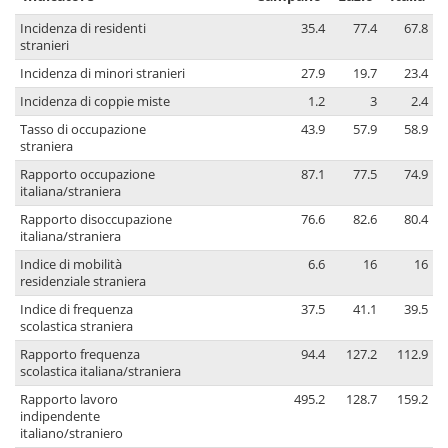
Incidenza di residenti
35.4
77.4
67.8
stranieri
Incidenza di minori stranieri
27.9
19.7
23.4
Incidenza di coppie miste
1.2
3
2.4
Tasso di occupazione
43.9
57.9
58.9
straniera
Rapporto occupazione
87.1
77.5
74.9
italiana/straniera
Rapporto disoccupazione
76.6
82.6
80.4
italiana/straniera
Indice di mobilità
6.6
16
16
residenziale straniera
Indice di frequenza
37.5
41.1
39.5
scolastica straniera
Rapporto frequenza
94.4
127.2
112.9
scolastica italiana/straniera
Rapporto lavoro
495.2
128.7
159.2
indipendente
italiano/straniero