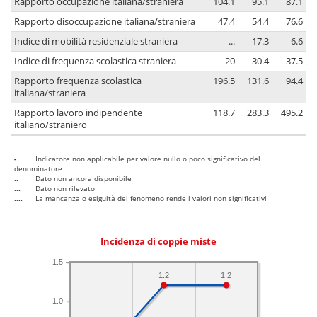
Rapporto occupazione italiana/straniera
104.1
95.1
87.1
Rapporto disoccupazione italiana/straniera
47.4
54.4
76.6
Indice di mobilità residenziale straniera
...
17.3
6.6
Indice di frequenza scolastica straniera
20
30.4
37.5
Rapporto frequenza scolastica
196.5
131.6
94.4
italiana/straniera
Rapporto lavoro indipendente
118.7
283.3
495.2
italiano/straniero
-
Indicatore non applicabile per valore nullo o poco significativo del
denominatore
..
Dato non ancora disponibile
...
Dato non rilevato
....
La mancanza o esiguità del fenomeno rende i valori non significativi
Incidenza di coppie miste
1.5
1.2
1.2
1.0