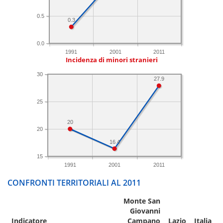
0.5
0.3
0.0
1991
2001
2011
Incidenza di minori stranieri
30
27.9
25
20
20
16.4
15
1991
2001
2011
CONFRONTI TERRITORIALI AL 2011
Monte San
Giovanni
Indicatore
Campano
Lazio
Italia