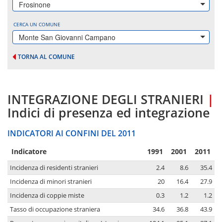
Frosinone
CERCA UN COMUNE
Monte San Giovanni Campano
TORNA AL COMUNE
INTEGRAZIONE DEGLI STRANIERI
|
Indici di presenza ed integrazione
INDICATORI AI CONFINI DEL 2011
Indicatore
1991
2001
2011
Incidenza di residenti stranieri
2.4
8.6
35.4
Incidenza di minori stranieri
20
16.4
27.9
Incidenza di coppie miste
0.3
1.2
1.2
Tasso di occupazione straniera
34.6
36.8
43.9