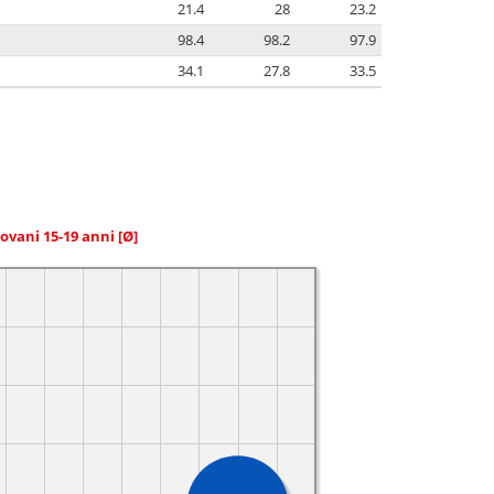
21.4
28
23.2
98.4
98.2
97.9
34.1
27.8
33.5
giovani 15-19 anni
[Ø]