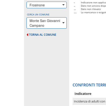
-
Indicatore non applica
Frosinone
..
Dato non ancora dispo
...
Dato non rilevato
....
La mancanza o esiguità
CERCA UN COMUNE
Monte San Giovanni
Campano
TORNA AL COMUNE
CONFRONTI TERRI
Indicatore
Incidenza di adulti con