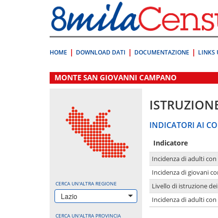
Vai
direttamente
a:
Contenuto
Ricerca
HOME
DOWNLOAD DATI
DOCUMENTAZIONE
LINKS 
.
MONTE SAN GIOVANNI CAMPANO
ISTRUZION
INDICATORI AI CO
Indicatore
Incidenza di adulti con
Incidenza di giovani co
CERCA UN'ALTRA REGIONE
Livello di istruzione de
Lazio
Incidenza di adulti con
CERCA UN'ALTRA PROVINCIA