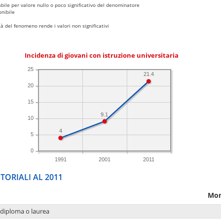
bile per valore nullo o poco significativo del denominatore
nibile
 del fenomeno rende i valori non significativi
Incidenza di giovani con istruzione universitaria
25
21.4
20
15
9.1
10
4
5
0
1991
2001
2011
TORIALI AL 2011
Mon
 diploma o laurea