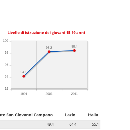
Livello di istruzione dei giovani 15-19 anni
100
98.4
98.2
98
96
94.1
94
92
1991
2001
2011
te San Giovanni Campano
Lazio
Italia
49.4
64.4
55.1