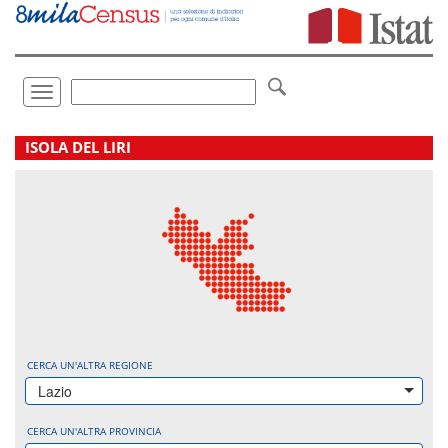
Vai
direttamente
a:
Contenuto
Ricerca
Toggle
navigation
.
ISOLA DEL LIRI
CERCA UN'ALTRA REGIONE
Lazio
CERCA UN'ALTRA PROVINCIA