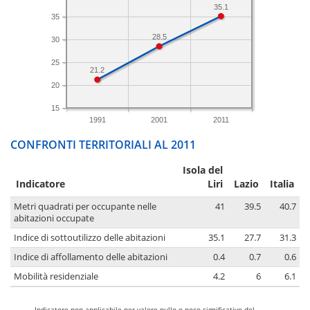
35.1
35
28.5
30
25
21.2
20
15
1991
2001
2011
CONFRONTI TERRITORIALI AL 2011
Isola del
Indicatore
Liri
Lazio
Italia
Metri quadrati per occupante nelle
41
39.5
40.7
abitazioni occupate
Indice di sottoutilizzo delle abitazioni
35.1
27.7
31.3
Indice di affollamento delle abitazioni
0.4
0.7
0.6
Mobilità residenziale
4.2
6
6.1
-
Indicatore non applicabile per valore nullo o poco significativo del