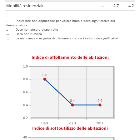
Mobilità residenziale
...
2.7
4.2
-
Indicatore non applicabile per valore nullo o poco significativo del
denominatore
..
Dato non ancora disponibile
...
Dato non rilevato
....
La mancanza o esiguità del fenomeno rende i valori non significativi
Indice di affollamento delle abitazioni
1.0
0.8
0.8
0.6
0.4
0.4
0.4
0.2
1991
2001
2011
Indice di sottoutilizzo delle abitazioni
40