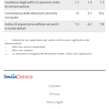
Incidenza degli edifici in pessimo stato
1.1
1.3
1.7
di conservazione
Consistenza delle abitazioni storiche
12
5.7
10.2
occupate
Indice di espansione edilizia nei centri
1.5
6.2
7.8
e nuclei abitati
-
Indicatore non applicabile per valore nullo o poco significativo del
denominatore
..
Dato non ancora disponibile
...
Dato non rilevato
....
La mancanza o esiguità del fenomeno rende i valori non significativi
Contatti
Privacy
Note Legali