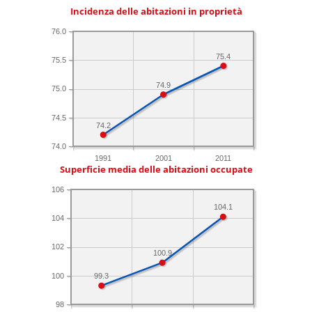
Incidenza delle abitazioni in proprietà
76.0
75.4
75.5
74.9
75.0
74.5
74.2
74.0
1991
2001
2011
Superficie media delle abitazioni occupate
106
104.1
104
102
100.9
100
99.3
98