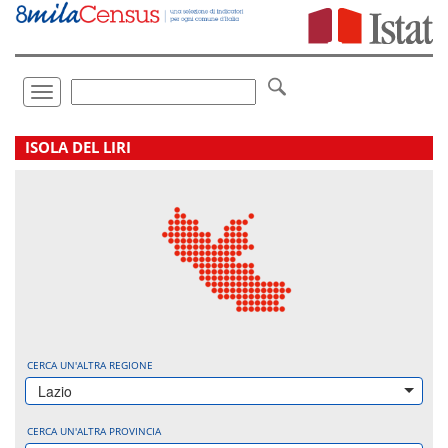
Vai
direttamente
a:
Contenuto
Ricerca
Toggle
navigation
.
ISOLA DEL LIRI
CERCA UN'ALTRA REGIONE
Lazio
CERCA UN'ALTRA PROVINCIA