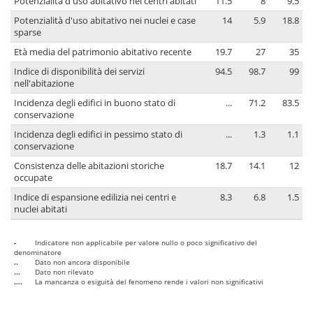
Potenzialità d'uso abitativo nei centri abitati
11.5
8
9.5
Potenzialità d'uso abitativo nei nuclei e case
14
5.9
18.8
sparse
Età media del patrimonio abitativo recente
19.7
27
35
Indice di disponibilità dei servizi
94.5
98.7
99
nell'abitazione
Incidenza degli edifici in buono stato di
...
71.2
83.5
conservazione
Incidenza degli edifici in pessimo stato di
...
1.3
1.1
conservazione
Consistenza delle abitazioni storiche
18.7
14.1
12
occupate
Indice di espansione edilizia nei centri e
8.3
6.8
1.5
nuclei abitati
-
Indicatore non applicabile per valore nullo o poco significativo del
denominatore
..
Dato non ancora disponibile
...
Dato non rilevato
....
La mancanza o esiguità del fenomeno rende i valori non significativi