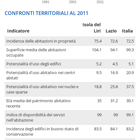
1991
2001
2011
CONFRONTI TERRITORIALI AL 2011
Isola del
Indicatore
Liri
Lazio
Italia
Incidenza delle abitazioni in proprietà
75.4
72.6
72.5
Superficie media delle abitazioni
104.1
94.1
99.3
occupate
Potenzialità d'uso degli edifici
5.2
4.5
5.1
Potenzialità d'uso abitativo nei centri
9.5
16.9
20.9
abitati
Potenzialità d'uso abitativo nei nuclei e
18.8
25.8
37.5
case sparse
Età media del patrimonio abitativo
35
31.2
30.1
recente
Indice di disponibilità dei servizi
99
99
99.1
nell'abitazione
Incidenza degli edifici in buono stato di
83.5
84.1
83.2
conservazione