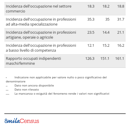
Incidenza dell'occupazione nel settore
18.3
18.2
18.8
commercio
Incidenza dell'occupazione in professioni
35.3
35
31.7
ad alta-media specializzazione
Incidenza dell'occupazione in professioni
23.5
14.4
21.1
artigiane, operaie o agricole
Incidenza dell'occupazione in professioni
12.1
15.2
16.2
a basso livello di competenza
Rapporto occupati indipendenti
126.3
151.1
161.1
maschi/femmine
-
Indicatore non applicabile per valore nullo o poco significativo del
denominatore
..
Dato non ancora disponibile
...
Dato non rilevato
....
La mancanza o esiguità del fenomeno rende i valori non significativi