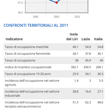
37.0
36.5
1991
2001
2011
CONFRONTI TERRITORIALI AL 2011
Isola
Indicatore
del Liri
Lazio
Italia
Tasso di occupazione maschile
49.1
54.9
54.8
Tasso di occupazione femminile
28.1
37.8
36.1
Tasso di occupazione
38
45.9
45
Indice di ricambio occupazionale
392.1
339.5
298.1
Tasso di occupazione 15-29 anni
25.9
34.1
36.3
Incidenza dell'occupazione nel settore
1.4
3
5.5
agricolo
Incidenza dell'occupazione nel settore
28.8
16.6
27.1
industriale
Incidenza dell'occupazione nel settore
51.5
62.3
48.6
terziario extracommercio