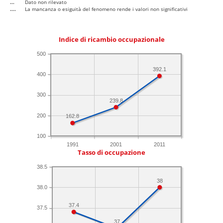
...
Dato non rilevato
....
La mancanza o esiguità del fenomeno rende i valori non significativi
Indice di ricambio occupazionale
500
392.1
400
300
239.8
200
162.8
100
1991
2001
2011
Tasso di occupazione
38.5
38
38.0
37.4
37.5
37