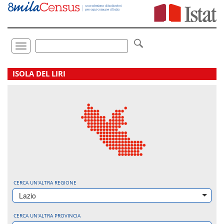
Vai
direttamente
a:
Contenuto
Ricerca
Toggle
navigation
.
ISOLA DEL LIRI
CERCA UN'ALTRA REGIONE
Lazio
CERCA UN'ALTRA PROVINCIA