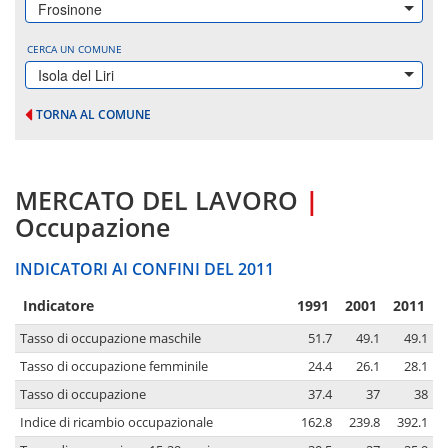
Frosinone
CERCA UN COMUNE
Isola del Liri
TORNA AL COMUNE
MERCATO DEL LAVORO
|
Occupazione
INDICATORI AI CONFINI DEL 2011
Indicatore
1991
2001
2011
Tasso di occupazione maschile
51.7
49.1
49.1
Tasso di occupazione femminile
24.4
26.1
28.1
Tasso di occupazione
37.4
37
38
Indice di ricambio occupazionale
162.8
239.8
392.1