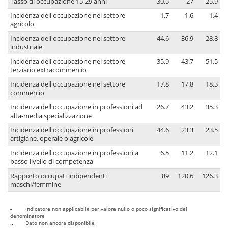
Tasso di occupazione 15-29 anni
30.5
27
25.9
Incidenza dell'occupazione nel settore
1.7
1.6
1.4
agricolo
Incidenza dell'occupazione nel settore
44.6
36.9
28.8
industriale
Incidenza dell'occupazione nel settore
35.9
43.7
51.5
terziario extracommercio
Incidenza dell'occupazione nel settore
17.8
17.8
18.3
commercio
Incidenza dell'occupazione in professioni ad
26.7
43.2
35.3
alta-media specializzazione
Incidenza dell'occupazione in professioni
44.6
23.3
23.5
artigiane, operaie o agricole
Incidenza dell'occupazione in professioni a
6.5
11.2
12.1
basso livello di competenza
Rapporto occupati indipendenti
89
120.6
126.3
maschi/femmine
-
Indicatore non applicabile per valore nullo o poco significativo del
denominatore
..
Dato non ancora disponibile