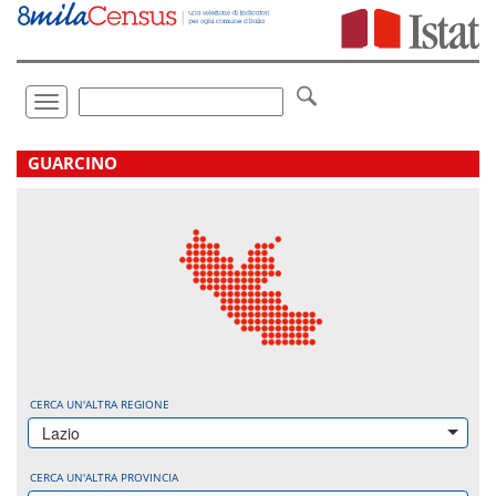
Vai
direttamente
a:
Contenuto
Ricerca
Toggle
navigation
.
GUARCINO
CERCA UN'ALTRA REGIONE
Lazio
CERCA UN'ALTRA PROVINCIA