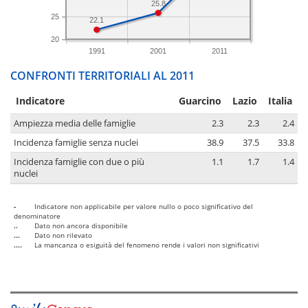
25.8
25
22.1
20
1991
2001
2011
CONFRONTI TERRITORIALI AL 2011
Indicatore
Guarcino
Lazio
Italia
Ampiezza media delle famiglie
2.3
2.3
2.4
Incidenza famiglie senza nuclei
38.9
37.5
33.8
Incidenza famiglie con due o più
1.1
1.7
1.4
nuclei
-
Indicatore non applicabile per valore nullo o poco significativo del
denominatore
..
Dato non ancora disponibile
...
Dato non rilevato
....
La mancanza o esiguità del fenomeno rende i valori non significativi