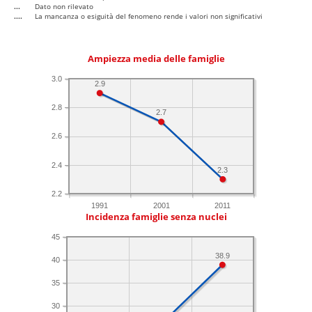
...
Dato non rilevato
....
La mancanza o esiguità del fenomeno rende i valori non significativi
Ampiezza media delle famiglie
3.0
2.9
2.8
2.7
2.6
2.4
2.3
2.2
1991
2001
2011
Incidenza famiglie senza nuclei
45
38.9
40
35
30