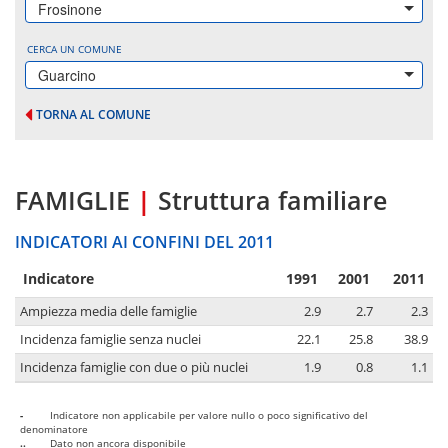
Frosinone
CERCA UN COMUNE
Guarcino
TORNA AL COMUNE
FAMIGLIE
|
Struttura familiare
INDICATORI AI CONFINI DEL 2011
Indicatore
1991
2001
2011
Ampiezza media delle famiglie
2.9
2.7
2.3
Incidenza famiglie senza nuclei
22.1
25.8
38.9
Incidenza famiglie con due o più nuclei
1.9
0.8
1.1
-
Indicatore non applicabile per valore nullo o poco significativo del
denominatore
..
Dato non ancora disponibile